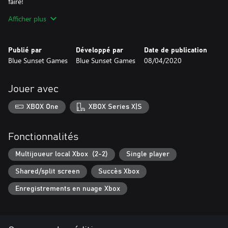
faire!
Différents modes de jeu - classique, pong, briseur de forme,
Afficher plus
combat de boss.
De superbes graphismes 3D.
ROCKETS!
Publié par
Développé par
Date de publication
Blue Sunset Games
Blue Sunset Games
08/04/2020
Jouez sur une table en bois classique, en hiver glacial ou dans un
ensemble néon futuriste.
Jouer avec
Une toute nouvelle expérience arkanoïde vous attend!
XBOX One
XBOX Series X|S
Fonctionnalités
Multijoueur local Xbox (2-2)
Single player
Shared/split screen
Succès Xbox
Enregistrements en nuage Xbox