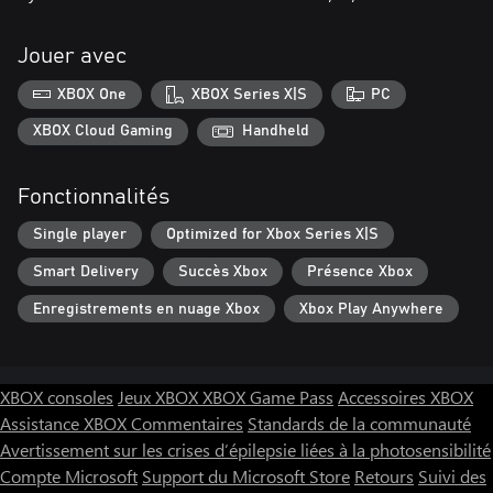
Jouer avec
XBOX One
XBOX Series X|S
PC
XBOX Cloud Gaming
Handheld
Fonctionnalités
Single player
Optimized for Xbox Series X|S
Smart Delivery
Succès Xbox
Présence Xbox
Enregistrements en nuage Xbox
Xbox Play Anywhere
XBOX consoles
Jeux XBOX
XBOX Game Pass
Accessoires XBOX
Assistance XBOX
Commentaires
Standards de la communauté
Avertissement sur les crises d’épilepsie liées à la photosensibilité
Compte Microsoft
Support du Microsoft Store
Retours
Suivi des