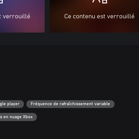
 verrouillé
Ce contenu est verrouillé
gle player
Fréquence de rafraîchissement variable
s en nuage Xbox