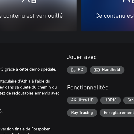
e contenu est verrouillé
Ce contenu est
Jouer avec
G grâce à cette démo spéciale.
PC
Handheld
taculaire d'Athia à l'aide du
Frey dans sa quête du chemin du
Fonctionnalités
ontez de redoutables ennemis avec
4K Ultra HD
HDR10
Sin
3.
Ray Tracing
Enregistrement
version finale de Forspoken.