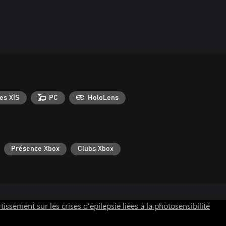
es X|S
PC
HoloLens
Présence Xbox
Clubs Xbox
tissement sur les crises d’épilepsie liées à la photosensibilité