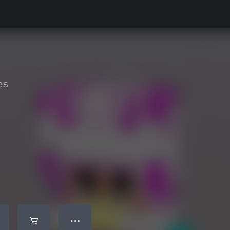
es
● ● ●