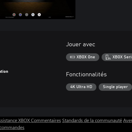
Jouer avec
XBOX One
XBOX Seri
ation
Fonctionnalités
4K Ultra HD
Single player
ssistance XBOX
Commentaires
Standards de la communauté
Aver
s commandes