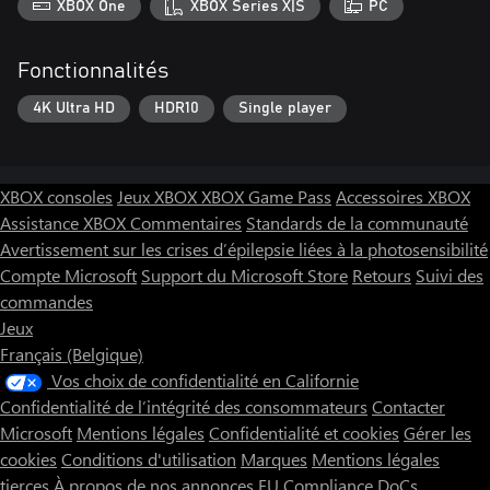
XBOX One
XBOX Series X|S
PC
Fonctionnalités
4K Ultra HD
HDR10
Single player
XBOX consoles
Jeux XBOX
XBOX Game Pass
Accessoires XBOX
Assistance XBOX
Commentaires
Standards de la communauté
Avertissement sur les crises d’épilepsie liées à la photosensibilité
Compte Microsoft
Support du Microsoft Store
Retours
Suivi des
commandes
Jeux
Français (Belgique)
Vos choix de confidentialité en Californie
Confidentialité de l’intégrité des consommateurs
Contacter
Microsoft
Mentions légales
Confidentialité et cookies
Gérer les
cookies
Conditions d'utilisation
Marques
Mentions légales
tierces
À propos de nos annonces
EU Compliance DoCs