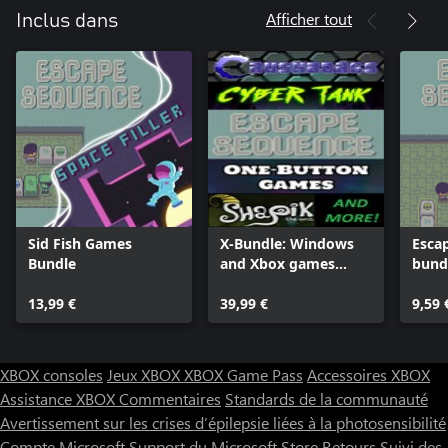
Afficher tout
Inclus dans
Sid Fish Games
X-Bundle: Windows
Esca
Bundle
and Xbox games
bund
bundle
13,99 €
39,99 €
9,59 
XBOX consoles
Jeux XBOX
XBOX Game Pass
Accessoires XBOX
Assistance XBOX
Commentaires
Standards de la communauté
Avertissement sur les crises d’épilepsie liées à la photosensibilité
Compte Microsoft
Support du Microsoft Store
Retours
Suivi des