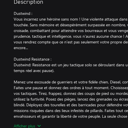
Description
Dustwind :
Vous incarnez une héroïne sans nom ! Une violente attaque dans
touchée. Sans mémoire et désespérément surpassée en nombre, 
croisade, combattant pour atteindre vos bourreaux et vous venger
prudence, tactique et intelligence, vous n'aurez aucune chance ! 
vous rendrez compte que ce n'est pas seulement votre propre dest
encore...
Dustwind Resistance :
Dustwind: Resistance est un jeu tactique solo se déroulant dans
temps réel avec pause).
Menez une escouade de guerriers et votre fidèle chien, Diesel, co
Faites une pause et donnez des ordres à tout moment. Choisisse
vos tactiques. Tirez, frappez, donnez des coups de pied ou mordez
utilisez la furtivité. Posez des pièges, lancez des grenades ou écr
blindé. Déployez des tourelles et des barricades pour défendre v
missions risquées dans des lieux infestés de pillards. Faites tout c
envahisseurs et garantir la liberté de votre peuple. La seule chos
c'est vous rendre.
Afficher plus