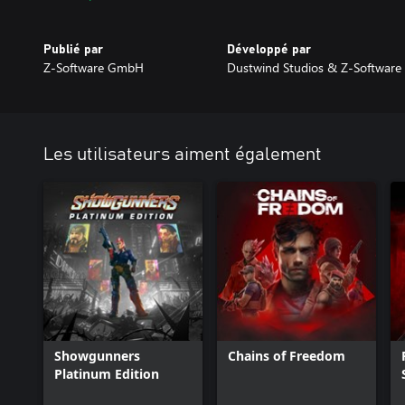
Dustwind: Resistance propose une toute nouvelle histoire dans l'
améliorations majeures par rapport au jeu original.
Publié par
Développé par
Z-Software GmbH
Dustwind Studios & Z-Software
Les utilisateurs aiment également
Showgunners
Chains of Freedom
Platinum Edition