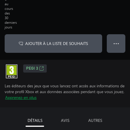
au
cours
des
30
derniers
jours
AJOUTER À LA LISTE DE SOUHAITS
● ● ●
PEGI 3
Les éditeurs des jeux que vous lancez ont accès aux informations de
votre profil Xbox et aux données associées pendant que vous jouez.
Apprenez-en plus
DÉTAILS
AVIS
AUTRES