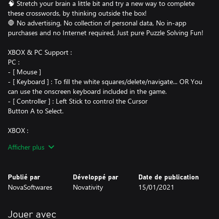
🧠 Stretch your brain a little bit and try a new way to complete
these crosswords, by thinking outside the box!
🛑 No advertising, No collection of personal data, No in-app
purchases and no Internet required, Just pure Puzzle Solving Fun!
XBOX & PC Support :
PC :
- [ Mouse ]
- [ Keyboard ] : To fill the white squares/delete/navigate... OR You
can use the onscreen keyboard included in the game.
- [ Controller ] : Left Stick to control the Cursor
Button A to Select.
XBOX :
- [ Controller ] : Left Stick to control the Cursor
Afficher plus
A Button to Select.
Tablets and Other devices :
Publié par
Développé par
Date de publication
- Touch Screen Supported.
NovaSoftwares
Novativity
15/01/2021
Jouer avec