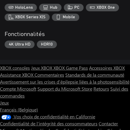
HoloLens
Hub
PC
XBOX One
XBOX Series X|S
Mobile
Fonctionnalités
4K Ultra HD
HDR10
XBOX consoles
Jeux XBOX
XBOX Game Pass
Accessoires XBOX
Assistance XBOX
Commentaires
Standards de la communauté
Avertissement sur les crises d’épilepsie liées à la photosensibilité
Compte Microsoft
Support du Microsoft Store
Retours
Suivi des
commandes
Jeux
Français (Belgique)
Vos choix de confidentialité en Californie
Confidentialité de l’intégrité des consommateurs
Contacter