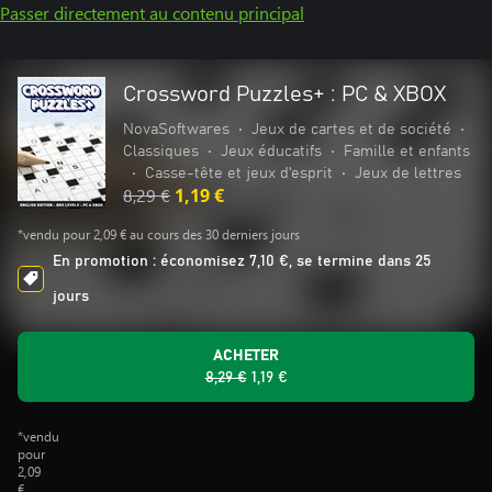
Passer directement au contenu principal
Crossword Puzzles+ : PC & XBOX
NovaSoftwares
•
Jeux de cartes et de société
•
Classiques
•
Jeux éducatifs
•
Famille et enfants
•
Casse-tête et jeux d'esprit
•
Jeux de lettres
8,29 €
1,19 €
*vendu pour 2,09 € au cours des 30 derniers jours
En promotion : économisez 7,10 €, se termine dans 25
jours
ACHETER
8,29 €
1,19 €
*vendu
pour
2,09
€