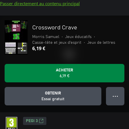
Passer directement au contenu principal
Crossword Crave
Morris Samuel
•
Jeux éducatifs
•
Casse-tête et jeux d'esprit
•
Jeux de lettres
6,19 €
ACHETER
6,19 €
OBTENIR
● ● ●
Essai gratuit
PEGI 3