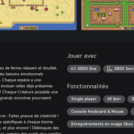
Jouer avec
eu de ferme relaxant et douillet,
XBOX One
XBOX Seri
 des besoins émotionnels
es. Chaque espèce a une
évoluer celles déjà présentes
Fonctionnalités
s ! Chaque Créature possède une
ls grands monstres pourraient
Single player
60 fps+
O
Console Keyboard & Mouse
e : Faites preuve de créativité !
s spécifiques à chaque biome,
Enregistrements en nuage Xbox
rs, et plus encore ! Débloquez des
ace, comme des outils plus rapides,