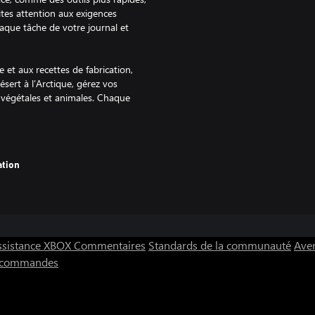
tes attention aux exigences
haque tâche de votre journal et
 et aux recettes de fabrication,
sert à l’Arctique, gérez vos
 végétales et animales. Chaque
adaptées ! Prenez soin des besoins
 d’entretien pour améliorer vos
ndez le surplus pour acheter des
déblocables qui vous aideront à
ation
ssistance XBOX
Commentaires
Standards de la communauté
Aver
s commandes