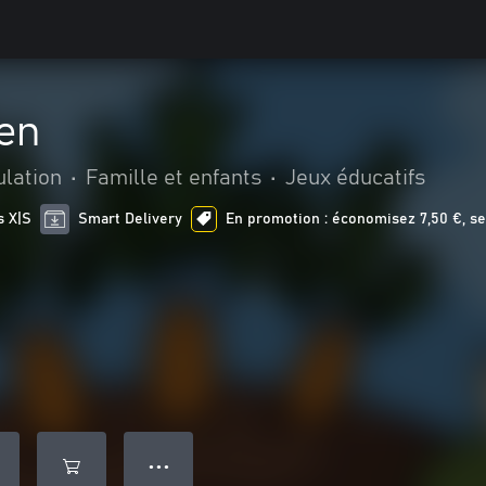
en
lation
•
Famille et enfants
•
Jeux éducatifs
s X|S
Smart Delivery
En promotion : économisez 7,50 €, se
● ● ●