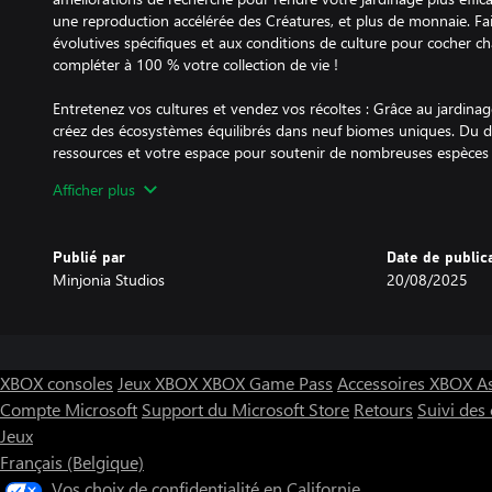
une reproduction accélérée des Créatures, et plus de monnaie. Fai
évolutives spécifiques et aux conditions de culture pour cocher c
compléter à 100 % votre collection de vie !
Entretenez vos cultures et vendez vos récoltes : Grâce au jardinage
créez des écosystèmes équilibrés dans neuf biomes uniques. Du dé
ressources et votre espace pour soutenir de nombreuses espèces
plante prospère dans des biomes spécifiques et sur des surfaces 
Afficher plus
particuliers de vos cultures et expérimentez différentes méthodes
récoltes. Semez et faites pousser, nourrissez vos Créatures, et ve
outils, des agencements de ferme, des décorations et des objets 
Publié par
Date de public
automatiser et optimiser vos tâches de jardinage !
Minjonia Studios
20/08/2025
XBOX consoles
Jeux XBOX
XBOX Game Pass
Accessoires XBOX
A
Compte Microsoft
Support du Microsoft Store
Retours
Suivi de
Jeux
Français (Belgique)
Vos choix de confidentialité en Californie