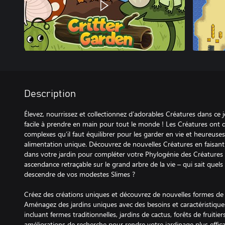
Description
Élevez, nourrissez et collectionnez d’adorables Créatures dans ce j
facile à prendre en main pour tout le monde ! Les Créatures ont
complexes qu’il faut équilibrer pour les garder en vie et heureus
alimentation unique. Découvrez de nouvelles Créatures en faisant 
dans votre jardin pour compléter votre Phylogénie des Créature
ascendance retraçable sur le grand arbre de la vie – qui sait que
descendre de vos modestes Slimes ?
Créez des créations uniques et découvrez de nouvelles formes de vi
Aménagez des jardins uniques avec des besoins et caractéristique
incluant fermes traditionnelles, jardins de cactus, forêts de fruitie
améliorations de recherche pour rendre votre jardinage plus effic