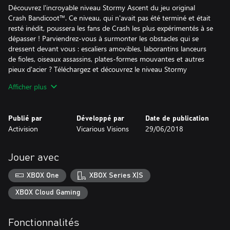
Découvrez l'incroyable niveau Stormy Ascent du jeu original
Crash Bandicoot™. Ce niveau, qui n'avait pas été terminé et était
resté inédit, poussera les fans de Crash les plus expérimentés à se
dépasser ! Parviendrez-vous à surmonter les obstacles qui se
dressent devant vous : escaliers amovibles, laborantins lanceurs
de fioles, oiseaux assassins, plates-formes mouvantes et autres
pieux d'acier ? Téléchargez et découvrez le niveau Stormy
Ascent !
Afficher plus
Niveau Future Tense Crash Bandicoot N. Sane Trilogy
Publié par
Développé par
Date de publication
Explorez le premier NOUVEAU niveau créé pour la trilogie
Activision
Vicarious Visions
29/06/2018
originale en près de 20 ans. Inspiré du niveau Waterfall qui
n'avait finalement pas été intégré dans le premier jeu Crash
Bandicoot, Future Tense reprend plusieurs des énigmes du
Jouer avec
niveau d'origine et vous propulse dans les décors futuristes de
Crash Bandicoot 3: Warped. Découvrez un tout nouveau niveau
XBOX One
XBOX Series X|S
de difficulté dans Crash Bandicoot N. Sane Trilogy en esquivant
les roquettes, en détruisant les robots et évitant les lasers tout en
XBOX Cloud Gaming
escaladant un gigantesque gratte-ciel futuriste.
Fonctionnalités