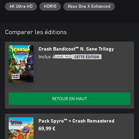
© 2018 Activision Publishing, Inc. ACTIVISION et CRASH
4K Ultra HD
HDR10
Xbox One X Enhanced
BANDICOOT sont des marques d'Activision Publishing, Inc.
Comparer les éditions
Crash Bandicoot™ N. Sane Trilogy
Inclus à
CETTE ÉDITION
RETOUR EN HAUT
Pack Spyro™ + Crash Remastered
69,99 €