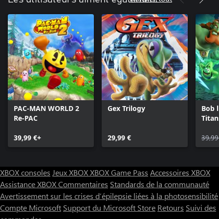
PAC-MAN WORLD 2
Gex Trilogy
Bob l
Re-PAC
Tita
39,99 €+
29,99 €
39,99
XBOX consoles
Jeux XBOX
XBOX Game Pass
Accessoires XBOX
Assistance XBOX
Commentaires
Standards de la communauté
Avertissement sur les crises d’épilepsie liées à la photosensibilité
Compte Microsoft
Support du Microsoft Store
Retours
Suivi des