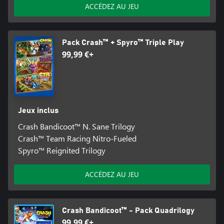
ACCÉDEZ AU JEU
Pack Crash™ + Spyro™ Triple Play
99,99 €+
Jeux inclus
Crash Bandicoot™ N. Sane Trilogy
Crash™ Team Racing Nitro-Fueled
Spyro™ Reignited Trilogy
ACCÉDEZ AU JEU
Crash Bandicoot™ - Pack Quadrilogy
99,99 €+