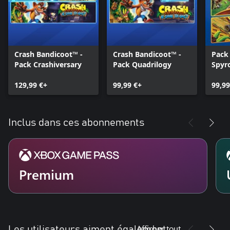
Crash Bandicoot™ -
Crash Bandicoot™ -
Pack
Pack Crashiversary
Pack Quadrilogy
Spyro
129,99 €+
99,99 €+
99,99
Inclus dans ces abonnements
Premium
Afficher tout
Les utilisateurs aiment également