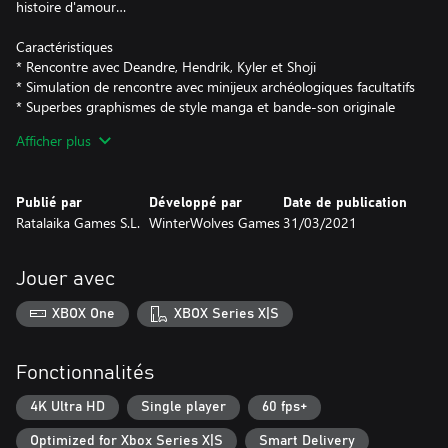
histoire d'amour…
Caractéristiques
* Rencontre avec Deandre, Hendrik, Kyler et Shoji
* Simulation de rencontre avec minijeux archéologiques facultatifs
* Superbes graphismes de style manga et bande-son originale
* Option d'idylle secrète "yuri"
Afficher plus
* Distribution variée avec personnages uniques !
Publié par
Développé par
Date de publication
Ratalaika Games S.L.
WinterWolves Games
31/03/2021
Jouer avec
XBOX One
XBOX Series X|S
Fonctionnalités
4K Ultra HD
Single player
60 fps+
Optimized for Xbox Series X|S
Smart Delivery