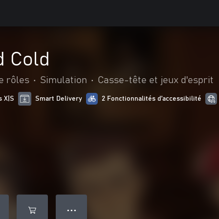
d Cold
e rôles
•
Simulation
•
Casse-tête et jeux d'esprit
s X|S
Smart Delivery
2 Fonctionnalités d’accessibilité
● ● ●