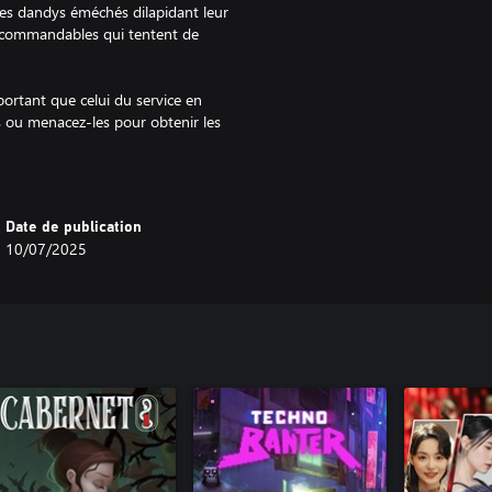
des dandys éméchés dilapidant leur
 recommandables qui tentent de
portant que celui du service en
es ou menacez-les pour obtenir les
ues et attachants, à vous de voir
 qui vous trahira !
et questionnerez chaque suspect
Date de publication
 marché.
10/07/2025
os premiers clients pour la soirée.
ment et où l’ombre de la guerre
yens affluent dans les
re la mélancolie, il n’existe aucun
présente un feu de joie nocturne.