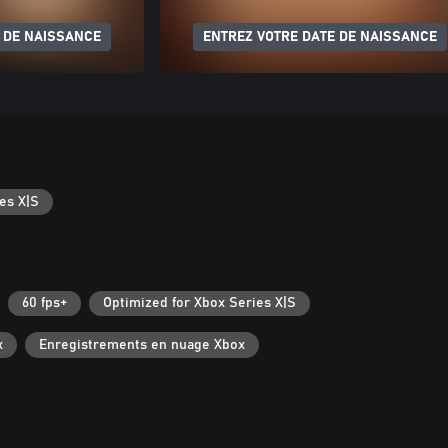
 DE NAISSANCE
ENTREZ VOTRE DATE DE NAISSANCE
es X|S
60 fps+
Optimized for Xbox Series X|S
x
Enregistrements en nuage Xbox