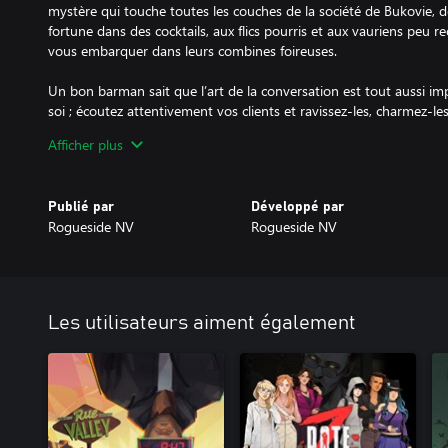
mystère qui touche toutes les couches de la société de Bukovie, 
fortune dans des cocktails, aux flics pourris et aux vauriens peu
vous embarquer dans leurs combines foireuses.
Un bon barman sait que l’art de la conversation est tout aussi im
soi ; écoutez attentivement vos clients et ravissez-les, charmez-l
renseignements dont vous avez besoin. Avec 22 personnages uniq
Afficher plus
à qui vous allez faire confiance, sur qui vous pourrez compter... et
Durant cinq affaires différentes, vous poursuivrez chaque indice 
Publié par
Développé par
dans le but de sauver des vies... et votre commerce par-dessus le
Rogueside NV
Rogueside NV
C’est l’heure : ouvrez les portes, mettez la musique et accueillez v
Bukovie est une ville agitée, qui connaît des grèves, du rationne
plane. Cependant, au lieu de se laisser gagner par la peur, les cito
Les utilisateurs aiment également
discothèques et les bars clandestins. Si la grandeur décadente inspi
mal auquel un bon verre ne saurait remédier.
Dans un monde où la lumière est tamisée, votre bar clandestin re
La ville peut bien brûler bientôt, les cocktails sont toujours...