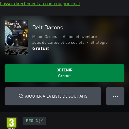
Passer directement au contenu principal
Belt Barons
Melon Games
•
Action et aventure
•
Jeux de cartes et de société
•
Stratégie
Gratuit
OBTENIR
Gratuit
AJOUTER À LA LISTE DE SOUHAITS
● ● ●
PEGI 3