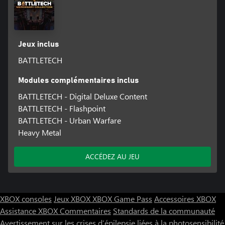
des différentes maisons nobles et factions locales.
JCJ MULTIJOUEUR ET MODE ESCARMOUCHE :
Personnalisez une équipe de 'Mechs et de MechWarriors pour
Jeux inclus
affronter vos amis, battez-vous contre des adversaires en ligne
ou lancez-vous dans le mode Escarmouche en solo pour tester
BATTLETECH
vos stratégies contre l'IA.
Modules complémentaires inclus
BATTLETECH - Digital Deluxe Content
BATTLETECH - Flashpoint
BATTLETECH - Urban Warfare
Heavy Metal
ACCÉDEZ AU JEU
XBOX consoles
Jeux XBOX
XBOX Game Pass
Accessoires XBOX
Assistance XBOX
Commentaires
Standards de la communauté
Avertissement sur les crises d’épilepsie liées à la photosensibilité