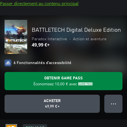
Passer directement au contenu principal
BATTLETECH Digital Deluxe Edition
Paradox Interactive
•
Action et aventure
49,99 €+
6 Fonctionnalités d’accessibilité
OBTENIR GAME PASS
Économisez
10,00 €
avec
ACHETER
● ● ●
49,99 €+