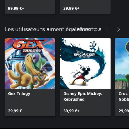
99,99 €+
39,99 €+
Afficher tout
Les utilisateurs aiment également
Gex Trilogy
Disney Epic Mickey:
Croc
Rebrushed
Gobb
29,99 €
39,99 €+
29,99