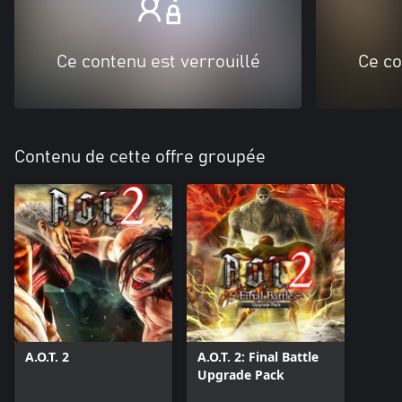
Ce contenu est verrouillé
Ce co
Contenu de cette offre groupée
A.O.T. 2
A.O.T. 2: Final Battle
Upgrade Pack