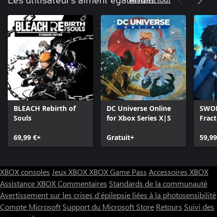
Les utilisateurs aiment également
BLEACH Rebirth of
DC Universe Online
SWOR
Souls
for Xbox Series X|S
Frac
69,99 €+
Gratuit+
59,99
XBOX consoles
Jeux XBOX
XBOX Game Pass
Accessoires XBOX
Assistance XBOX
Commentaires
Standards de la communauté
Avertissement sur les crises d’épilepsie liées à la photosensibilité
Compte Microsoft
Support du Microsoft Store
Retours
Suivi des