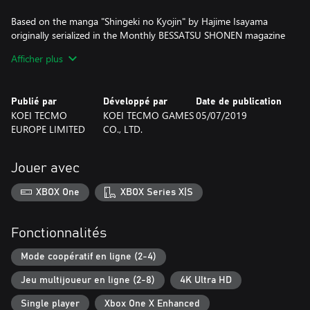
Based on the manga "Shingeki no Kyojin" by Hajime Isayama
originally serialized in the Monthly BESSATSU SHONEN magazine
published by Kodansha Ltd.
Afficher plus
©Hajime Isayama,Kodansha/"ATTACK ON TITAN"Production
Committee. All Rights Reserved.
©2018-2019 KOEI TECMO GAMES CO., LTD.
Publié par
Développé par
Date de publication
KOEI TECMO
KOEI TECMO GAMES
05/07/2019
EUROPE LIMITED
CO., LTD.
Jouer avec
XBOX One
XBOX Series X|S
Fonctionnalités
Mode coopératif en ligne (2-4)
Jeu multijoueur en ligne (2-8)
4K Ultra HD
Single player
Xbox One X Enhanced