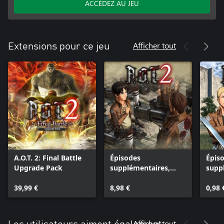
ACCÉDEZ AU JEU
Afficher tout
Extensions pour ce jeu
A.O.T. 2: Final Battle
Épisodes
Épis
Upgrade Pack
supplémentaires,
supp
pack de 12 épisodes
Tita
39,99 €
8,98 €
Thou
0,98 
Afficher tout