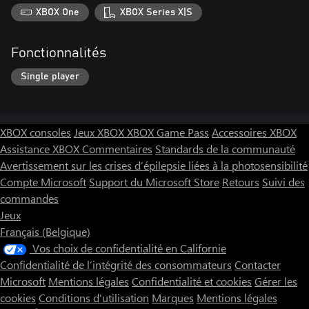
XBOX One
XBOX Series X|S
Fonctionnalités
Single player
XBOX consoles
Jeux XBOX
XBOX Game Pass
Accessoires XBOX
Assistance XBOX
Commentaires
Standards de la communauté
Avertissement sur les crises d’épilepsie liées à la photosensibilité
Compte Microsoft
Support du Microsoft Store
Retours
Suivi des
commandes
Jeux
Français (Belgique)
Vos choix de confidentialité en Californie
Confidentialité de l’intégrité des consommateurs
Contacter
Microsoft
Mentions légales
Confidentialité et cookies
Gérer les
cookies
Conditions d'utilisation
Marques
Mentions légales