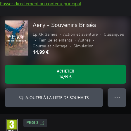
Passer directement au contenu principal
Aery - Souvenirs Brisés
EpiXR Games
•
Action et aventure
•
Classiques
•
Famille et enfants
•
Autres
•
Course et pilotage
•
Simulation
14,99 €
ACHETER
14,99 €
AJOUTER À LA LISTE DE SOUHAITS
● ● ●
PEGI 3