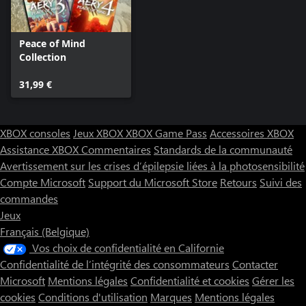
Peace of Mind
Collection
31,99 €
XBOX consoles
Jeux XBOX
XBOX Game Pass
Accessoires XBOX
Assistance XBOX
Commentaires
Standards de la communauté
Avertissement sur les crises d’épilepsie liées à la photosensibilité
Compte Microsoft
Support du Microsoft Store
Retours
Suivi des
commandes
Jeux
Français (Belgique)
Vos choix de confidentialité en Californie
Confidentialité de l’intégrité des consommateurs
Contacter
Microsoft
Mentions légales
Confidentialité et cookies
Gérer les
cookies
Conditions d'utilisation
Marques
Mentions légales