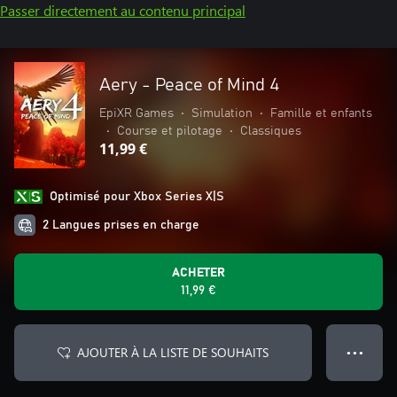
Passer directement au contenu principal
Aery - Peace of Mind 4
EpiXR Games
•
Simulation
•
Famille et enfants
•
Course et pilotage
•
Classiques
11,99 €
Optimisé pour Xbox Series X|S
2 Langues prises en charge
ACHETER
11,99 €
AJOUTER À LA LISTE DE SOUHAITS
● ● ●