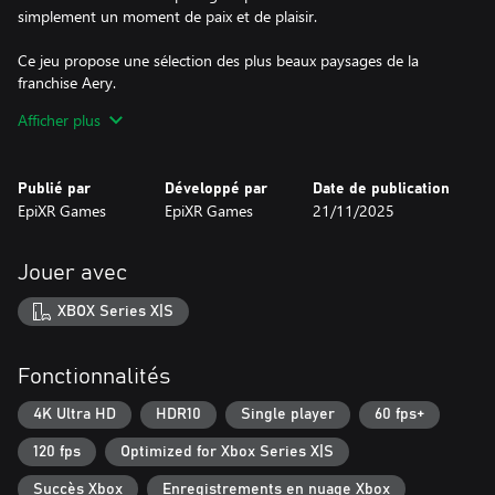
simplement un moment de paix et de plaisir.
Ce jeu propose une sélection des plus beaux paysages de la
franchise Aery.
Nous espérons qu'ils vous plairont. Alors, détendez-vous et
Afficher plus
respirez profondément…
Publié par
Développé par
Date de publication
EpiXR Games
EpiXR Games
21/11/2025
Jouer avec
XBOX Series X|S
Fonctionnalités
4K Ultra HD
HDR10
Single player
60 fps+
120 fps
Optimized for Xbox Series X|S
Succès Xbox
Enregistrements en nuage Xbox