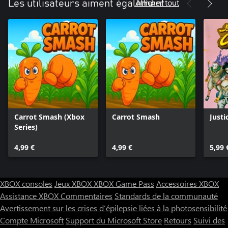
Afficher tout
Les utilisateurs aiment également
Carrot Smash (Xbox
Carrot Smash
Justi
Series)
4,99 €
4,99 €
5,99 
XBOX consoles
Jeux XBOX
XBOX Game Pass
Accessoires XBOX
Assistance XBOX
Commentaires
Standards de la communauté
Avertissement sur les crises d’épilepsie liées à la photosensibilité
Compte Microsoft
Support du Microsoft Store
Retours
Suivi des