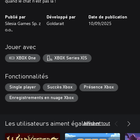
quand le chat n’est pas là !
Publié par
Développé par
Date de publication
Silesia Games Sp. z
Goldarait
10/09/2025
o.o.,
Jouer avec
XBOX One
XBOX Series X|S
Fonctionnalités
Single player
Succès Xbox
Présence Xbox
Enregistrements en nuage Xbox
Afficher tout
Les utilisateurs aiment également