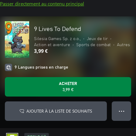
Passer directement au contenu principal
9 Lives To Defend
Silesia Games Sp. z o.o.,
•
Jeux de tir
•
Action et aventure
•
Sports de combat
•
Autres
3,99 €
9 Langues prises en charge
ACHETER
3,99 €
AJOUTER À LA LISTE DE SOUHAITS
● ● ●