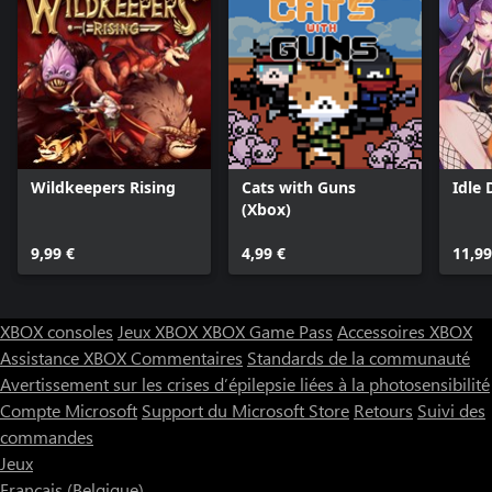
Wildkeepers Rising
Cats with Guns
Idle 
(Xbox)
9,99 €
4,99 €
11,99
XBOX consoles
Jeux XBOX
XBOX Game Pass
Accessoires XBOX
Assistance XBOX
Commentaires
Standards de la communauté
Avertissement sur les crises d’épilepsie liées à la photosensibilité
Compte Microsoft
Support du Microsoft Store
Retours
Suivi des
commandes
Jeux
Français (Belgique)