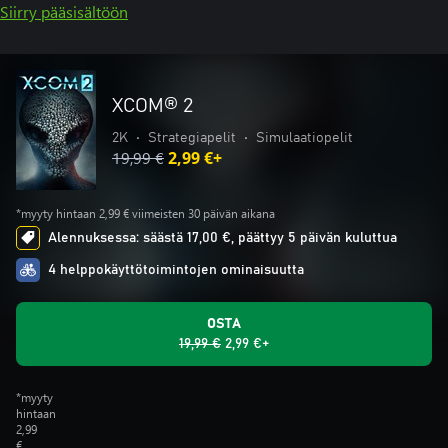
Siirry pääsisältöön
XCOM® 2
2K
•
Strategiapelit
•
Simulaatiopelit
19,99 €
2,99 €+
*myyty hintaan 2,99 € viimeisten 30 päivän aikana
Alennuksessa: säästä 17,00 €, päättyy 5 päivän kuluttua
4 helppokäyttötoimintojen ominaisuutta
OSTA
19,99 €
2,99 €+
*myyty
hintaan
2,99
€