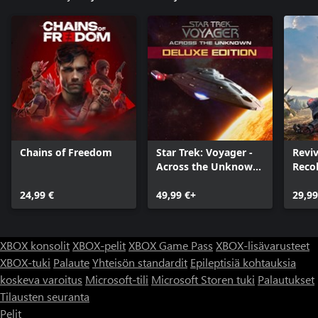
Chains of Freedom
Star Trek: Voyager -
Reviv
Across the Unknown
Reco
Deluxe Edition
24,99 €
49,99 €+
29,99
XBOX konsolit
XBOX-pelit
XBOX Game Pass
XBOX-lisävarusteet
XBOX-tuki
Palaute
Yhteisön standardit
Epileptisiä kohtauksia
koskeva varoitus
Microsoft-tili
Microsoft Storen tuki
Palautukset
Tilausten seuranta
Pelit