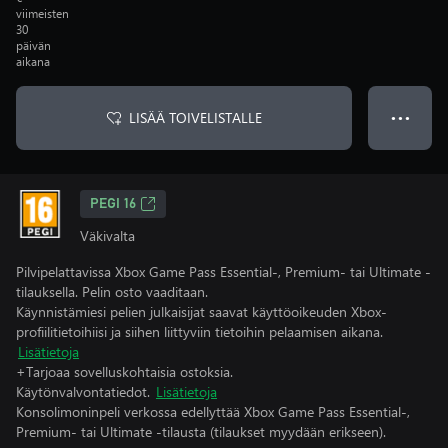
viimeisten
30
päivän
aikana
LISÄÄ TOIVELISTALLE
● ● ●
PEGI 16
Väkivalta
Pilvipelattavissa Xbox Game Pass Essential-, Premium- tai Ultimate -
tilauksella. Pelin osto vaaditaan.
Käynnistämiesi pelien julkaisijat saavat käyttöoikeuden Xbox-
profiilitietoihiisi ja siihen liittyviin tietoihin pelaamisen aikana.
Lisätietoja
+Tarjoaa sovelluskohtaisia ostoksia.
Käytönvalvontatiedot.
Lisätietoja
Konsolimoninpeli verkossa edellyttää Xbox Game Pass Essential-,
Premium- tai Ultimate -tilausta (tilaukset myydään erikseen).