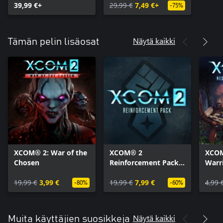
39,99 €+
29,99 €
7,49 €+
-75%
Näytä kaikki
Tämän pelin lisäosat
XCOM® 2: War of the
XCOM® 2
XCOM
Chosen
Reinforcement Pack -
Warri
paketti
19,99 €
3,99 €
19,99 €
7,99 €
4,99 
-80%
-60%
Näytä kaikki
Muita käyttäjien suosikkeja