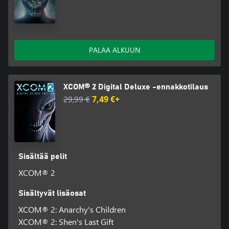
PALAA ALKUUN
XCOM® 2 Digital Deluxe -ennakkotilaus
29,99 €
7,49 €+
Sisältää pelit
XCOM® 2
Sisältyvät lisäosat
XCOM® 2: Anarchy's Children
XCOM® 2: Shen's Last Gift