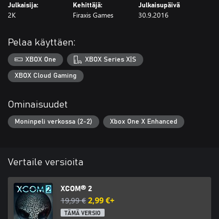
Julkaisija:
Kehittäjä:
Julkaisupäivä
2K
Firaxis Games
30.9.2016
• TUTKI, KEHITÄ JA PÄIVITÄ: Määritä ja rakenna huoneita
Avengeriin ja luo XCOMille uusia kykyjä taistelukentälle.
Tieteilijöiden ja teknikkojen avulla voit tutkia, kehittää ja päivittää
Pelaa käyttäen:
niin aseita kuin panssareitakin oman taktiikkasi mukaan.
XBOX One
XBOX Series X|S
• KÄY KAKSINTAISTELUA MONINPELISSÄ: Yhdistele ihmisten ja
muukalaisten joukkoja ja käy kiihkeitä kaksintaisteluja
XBOX Cloud Gaming
satunnaisesti luotavilla kartoilla.
Ominaisuudet
Moninpeli verkossa (2-2)
Xbox One X Enhanced
Vertaile versioita
XCOM® 2
19,99 €
2,99 €+
TÄMÄ VERSIO