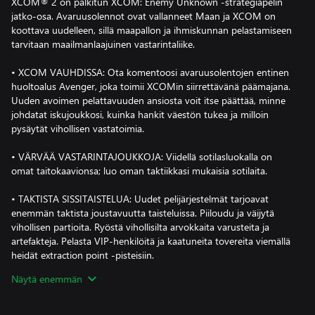
XCOM® 2 on palkitun XCOM: Enemy Unknown -strategiapelin
jatko-osa. Avaruusolennot ovat vallanneet Maan ja XCOM on
koottava uudelleen, sillä maapallon ja ihmiskunnan pelastamiseen
tarvitaan maailmanlaajuinen vastarintaliike.
• XCOM VAUHDISSA: Ota komentoosi avaruusolentojen entinen
huoltoalus Avenger, joka toimii XCOMin siirrettävänä päämajana.
Uuden avoimen pelattavuuden ansiosta voit itse päättää, minne
johdatat iskujoukkosi, kuinka hankit väestön tukea ja milloin
pysäytät vihollisen vastatoimia.
• VÄRVÄÄ VASTARINTAJOUKKOJA: Viidellä sotilasluokalla on
omat taitokaavionsa; luo oman taktiikkasi mukaisia sotilaita.
• TAKTISTA SISSITAISTELUA: Uudet pelijärjestelmät tarjoavat
enemmän taktista joustavuutta taisteluissa. Piiloudu ja väijytä
vihollisen partioita. Ryöstä vihollisilta arvokkaita varusteita ja
artefakteja. Pelasta VIP-henkilöitä ja kaatuneita tovereita viemällä
heidät extraction point -pisteisiin.
Näytä enemmän
• UUDENLAINEN VIHOLLINEN: Laaja vihollisvalikoima
voimakkaista uusista muukalaisroduista muukalaishallitsijoiden
ADVENT-joukkoihin tarjoaa taktista haastetta.