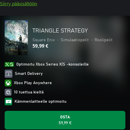
Siirry pääsisältöön
TRIANGLE STRATEGY
Square Enix
•
Simulaatiopelit
•
Roolipelit
59,99 €
Optimoitu Xbox Series X|S -konsoleille
Smart Delivery
Xbox Play Anywhere
10 tuettua kieltä
Kämmenlaitteelle optimoitu
OSTA
59,99 €