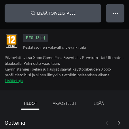
LISÄÄ TOIVELISTALLE
● ● ●
PEGI 12
Keskitasoinen väkivalta, Lievä kiroilu
Pilvipelattavissa Xbox Game Pass Essential-, Premium- tai Ultimate -
tilauksella. Pelin osto vaaditaan.
Käynnistämiesi pelien julkaisijat saavat käyttöoikeuden Xbox-
profiilitietoihiisi ja siihen liittyviin tietoihin pelaamisen aikana.
Lisätietoja
TIEDOT
ARVOSTELUT
LISÄÄ
Galleria