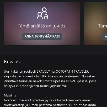
Tämä sisältö on lukittu
Tämä
ANNA SYNTYMÄAIKASI
A
Kuvaus
Uusi taktinen roolipeli BRAVELY- ja OCTOPATH TRAVELER -
sarjoista vastanneelta tiimiltä. Koe sodan runteleman Norzelian
jännittävä tarina eri näkökulmista upeassa HD-2D-pelissä, jossa
on syvä vuoropohjainen taistelujärjestelmä.
Maailma
Norzelian maassa Hyzanten pyhä valtio hallitsee valtakunnan
suolavarastoja ja lumen peittämä Aesfrostin suuriruhtinaskunta