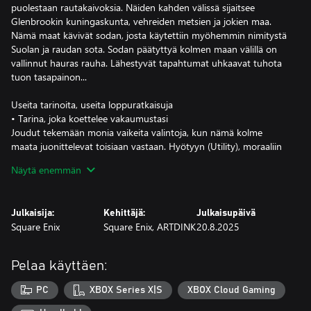
puolestaan rautakaivoksia. Näiden kahden välissä sijaitsee
Glenbrookin kuningaskunta, vehreiden metsien ja jokien maa.
Nämä maat kävivät sodan, josta käytettiin myöhemmin nimitystä
Suolan ja raudan sota. Sodan päätyttyä kolmen maan välillä on
vallinnut hauras rauha. Lähestyvät tapahtumat uhkaavat tuhota
tuon tasapainon...
Useita tarinoita, useita loppuratkaisuja
• Tarina, joka koettelee vakaumustasi
Joudut tekemään monia vaikeita valintoja, kun nämä kolme
maata juonittelevat toisiaan vastaan. Hyötyyn (Utility), moraaliin
(Morality) ja vapauteen (Liberty) perustuvat arvovalintasi ja
Näytä enemmän
päätöksesi määrittävät vakaumuksesi (Conviction). Nämä
ominaisuudet vaikuttavat siihen, miten tarina haarautuu ja mitkä
kumppanit liittyvät ryhmääsi.
Julkaisija:
Kehittäjä:
Julkaisupäivä
• Äänestäminen vaikuttaa kohtaloosi
Square Enix
Square Enix, ARTDINK
20.8.2025
Päähenkilöiden kohtaloon vaikuttavat tärkeät päätökset tehdään
äänestyksessä, jossa käytetään vakaumuksen vaakaa (Scales of
Conviction). Sinun täytyy saada suostuteltua liittolaiset, joilla on
Pelaa käyttäen:
omat arvonsa ja mielipiteensä, heittämään kolikkonsa vaa’alle,
jotta pääset tavoitteisiisi.
PC
XBOX Series X|S
XBOX Cloud Gaming
Minne vakaumuksesi johtaa sinut?