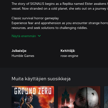
The story of SIGNALIS begins as a Replika named Elster awakens 
vessel. Now stranded on a cold planet, she sets out on a journey
Classic survival horror gameplay
Experience fear and apprehension as you encounter strange horro
resources, and seek solutions to challenging riddles.
Näytä enemmän
Cold and distant places
Explore the dim corners of a derelict spaceship, delve into the mys
a doomed facility, and seek what lies beneath.
Julkaisija:
Kehittäjä:
Humble Games
rose-engine
A dream about dreaming
Discover an atmospheric science-fiction tale of identity, memory,
and unknowable, inspired by classic cosmic horror and the works 
and David Lynch.
Muita käyttäjien suosikkeja
A striking vision
Wander a brutalist nightmare driven by fluid 3D character animat
and complex transparency effects, complemented by cinematic sci-f