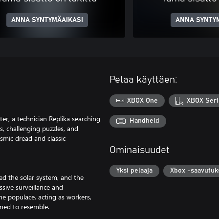
ANNA SYNTYMÄAIKASI
ANNA SYNTY
Pelaa käyttäen:
XBOX One
XBOX Seri
er, a technician Replika searching
Handheld
ts, challenging puzzles, and
smic dread and classic
Ominaisuudet
Yksi pelaaja
Xbox -saavutuk
ed the solar system, and the
ssive surveillance and
 populace, acting as workers,
gned to resemble.