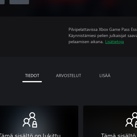
Pilvipelattavissa Xbox Game Pass Esse
Käynnistämiesi pelien julkaisijat saavat
pelaamisen aikana.
Lisätietoja
TIEDOT
ARVOSTELUT
LISÄÄ
Tämä sisältö on lukittu
Tämä sisältö 