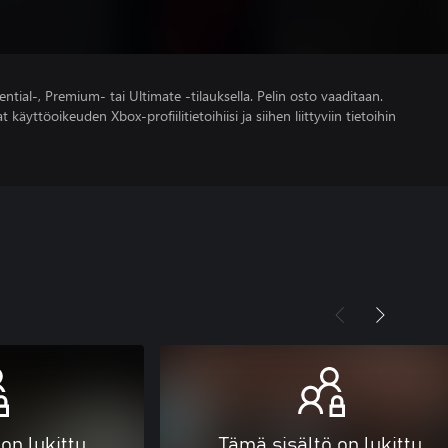
ntial-, Premium- tai Ultimate -tilauksella. Pelin osto vaaditaan.
 käyttöoikeuden Xbox-profiilitietoihiisi ja siihen liittyviin tietoihin
on lukittu
Tämä sisältö on lukittu