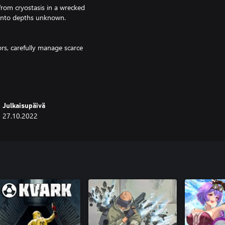
from cryostasis in a wrecked
 into depths unknown.
rs, carefully manage scarce
terious fate of the inhabitants of
Julkaisupäivä
27.10.2022
 and the terror of the unknown
of Stanley Kubrick, Hideaki Anno,
ions, dynamic lights and shadows,
i anime storytelling.