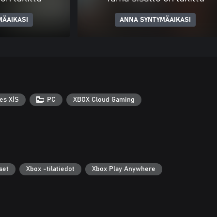
MÄAIKASI
ANNA SYNTYMÄAIKASI
es X|S
PC
XBOX Cloud Gaming
set
Xbox -tilatiedot
Xbox Play Anywhere