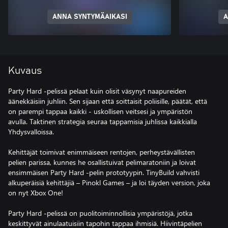
ANNA SYNTYMÄAIKASI
A
Kuvaus
Party Hard -pelissä pelaat kuin olisit väsynyt naapureiden
äänekkäisiin juhliin. Sen sijaan että soittaisit poliisille, päätät, että
on parempi tappaa kaikki - uskollisen veitsesi ja ympäristön
avulla. Taktinen strategia seuraa tappamisia juhlissa kaikkialla
Yhdysvalloissa.
Kehittäjät toimivat enimmäiseen rentojen, perheystävällisten
pelien parissa, kunnes he osallistuivat pelimaratoniin ja loivat
ensimmäisen Party Hard -pelin prototyypin. TinyBuild vahvisti
alkuperäisiä kehittäjiä – Pinokl Games – ja loi täyden version, joka
on nyt Xbox One!
Party Hard -pelissä on puolitoiminnollisia ympäristöjä, jotka
keskittyvät ainulaatuisiin tapohin tappaa ihmisiä. Hiivintäpelien