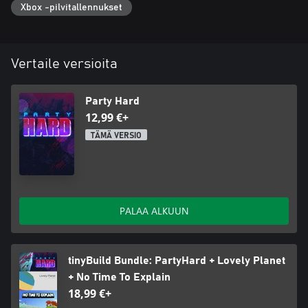
Xbox -pilvitallennukset
Vertaile versioita
Party Hard
12,99 €+
TÄMÄ VERSIO
PALAA ALKUUN
tinyBuild Bundle: PartyHard + Lovely Planet
+ No Time To Explain
18,99 €+