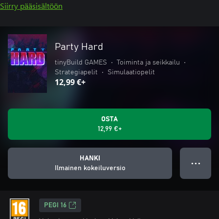
Siirry pääsisältöön
Party Hard
tinyBuild GAMES
•
Toiminta ja seikkailu
•
Strategiapelit
•
Simulaatiopelit
12,99 €+
OSTA
12,99 €+
HANKI
● ● ●
Ilmainen kokeiluversio
PEGI 16