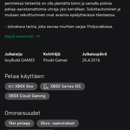
perinteissä tärkeintä on olla jäämättä kiinni ja samalla poimia
pahaa-aavistamattomia uhreja yksi kerrallaan. Soluttautuminen ja
mukaan sekoittuminen ovat avaimia epäilyttävässä tilanteessa.
- (ei)vakava tarina, joka seuraa murhien sarjaa Yhdysvalloissa.
- 19 ainutlaatuista tasoa, jotka eroavat satunnaisesti toisistaan.
Näytä enemmän
- Käytä ansoja, aiheuta räjähdyksiä, ryhdy ninjaksi.
- Useita avattavia hahmoja.
- Erityisiä satunnaisia tapahtumia, kuten sisääntuleva karhu, joka
Julkaisija:
Kehittäjä:
Julkaisupäivä
tappaa kaikki puolestasi.
tinyBuild GAMES
Pinokl Games
26.4.2016
- Saa DEA, SWAT-autot, lääkintäjoukot, palomiehet liikkeelle ja
tuhoamaan juhlat.
Pelaa käyttäen:
5 pelattavaa hahmoa!
- Tyyppi, joka haluaa nukkua.
XBOX One
XBOX Series X|S
- Ninja, joka on nopea, salavihkainen, jolla on savupommi, mutta
jota ei pitäisi nähdä.
XBOX Cloud Gaming
- Poliisi, joka kantaa ympäriinsä ruumiita ilman epäilystä ja
lavastaa muita ihmisiä.
Ominaisuudet
- Tyttö, joka voi tyrmätä ihmisiä.
Yksi pelaaja
Xbox -saavutukset