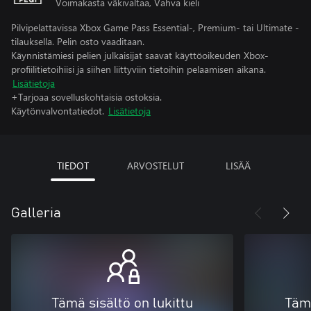
Voimakasta väkivaltaa, Vahva kieli
Pilvipelattavissa Xbox Game Pass Essential-, Premium- tai Ultimate -
tilauksella. Pelin osto vaaditaan.
Käynnistämiesi pelien julkaisijat saavat käyttöoikeuden Xbox-
profiilitietoihiisi ja siihen liittyviin tietoihin pelaamisen aikana.
Lisätietoja
+Tarjoaa sovelluskohtaisia ostoksia.
Käytönvalvontatiedot.
Lisätietoja
TIEDOT
ARVOSTELUT
LISÄÄ
Galleria
Tämä sisältö on lukittu
Tämä