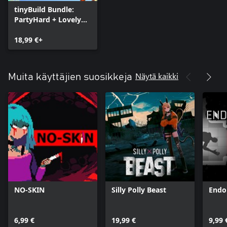
tinyBuild Bundle:
PartyHard + Lovely
Planet + No Time To
Explain
18,99 €+
Näytä kaikki
Muita käyttäjien suosikkeja
NO-SKIN
Silly Polly Beast
Endo
6,99 €
19,99 €
9,99 