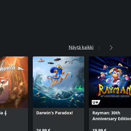
Näytä kaikki
 𝄞
Darwin's Paradox!
Rayman: 30th
Anniversary Editio
24,99 €
19,99 €