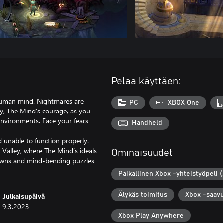
Pelaa käyttäen:
 human mind. Nightmares are
PC
XBOX One
y, The Mind’s courage, as you
nvironments. Face your fears
Handheld
unable to function properly.
d Valley, where The Mind’s ideals
Ominaisuudet
downs and mind-bending puzzles
Paikallinen Xbox -yhteistyöpeli (
Älykäs toimitus
Xbox -saav
Julkaisupäivä
9.3.2023
Xbox Play Anywhere