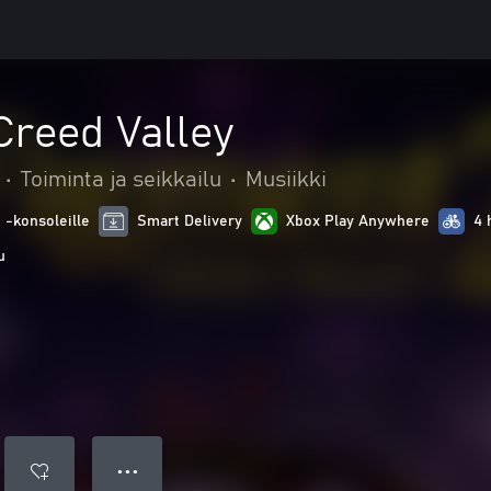
Creed Valley
•
Toiminta ja seikkailu
•
Musiikki
 -konsoleille
Smart Delivery
Xbox Play Anywhere
4 
u
● ● ●