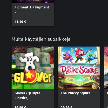
Figment 1 + Figment
2
41,49 €
Muita käyttäjien suosikkeja
Glover (QUByte
The Plucky Squire
Classics)
19,99 €
29,99 €