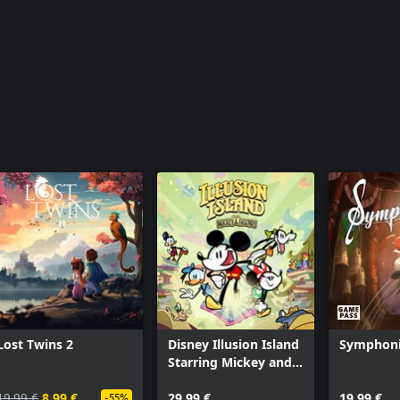
Lost Twins 2
Disney Illusion Island
Symphonia
Starring Mickey and
Friends
19,99 €
8,99 €
29,99 €
19,99 €
-55%