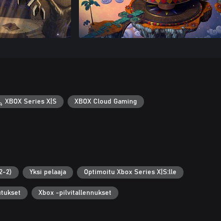
XBOX Series X|S
XBOX Cloud Gaming
2-2)
Yksi pelaaja
Optimoitu Xbox Series X|S:lle
utukset
Xbox -pilvitallennukset