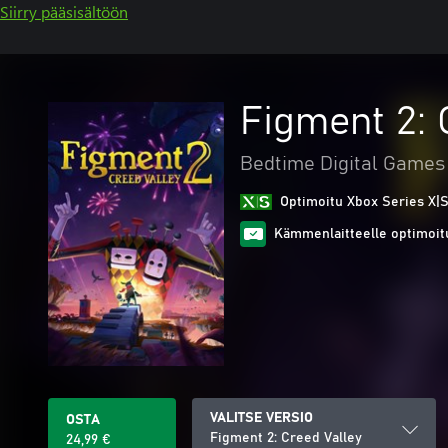
Siirry pääsisältöön
Figment 2: 
Bedtime Digital Games
Optimoitu Xbox Series X|S
Kämmenlaitteelle optimoit
VALITSE VERSIO
OSTA
Figment 2: Creed Valley
24,99 €