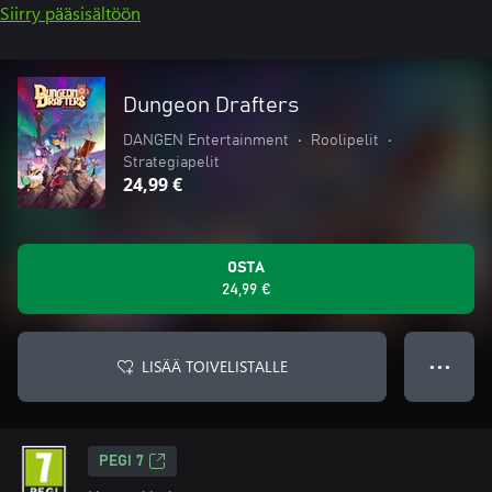
Siirry pääsisältöön
Dungeon Drafters
DANGEN Entertainment
•
Roolipelit
•
Strategiapelit
24,99 €
OSTA
24,99 €
LISÄÄ TOIVELISTALLE
● ● ●
PEGI 7