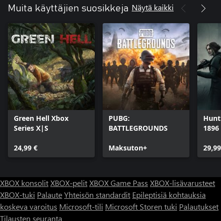
Näytä kaikki
Muita käyttäjien suosikkeja
Green Hell Xbox
PUBG:
Hunt
Series X|S
BATTLEGROUNDS
1896
24,99 €
Maksuton+
29,99
XBOX konsolit
XBOX-pelit
XBOX Game Pass
XBOX-lisävarusteet
XBOX-tuki
Palaute
Yhteisön standardit
Epileptisiä kohtauksia
koskeva varoitus
Microsoft-tili
Microsoft Storen tuki
Palautukset
Tilausten seuranta