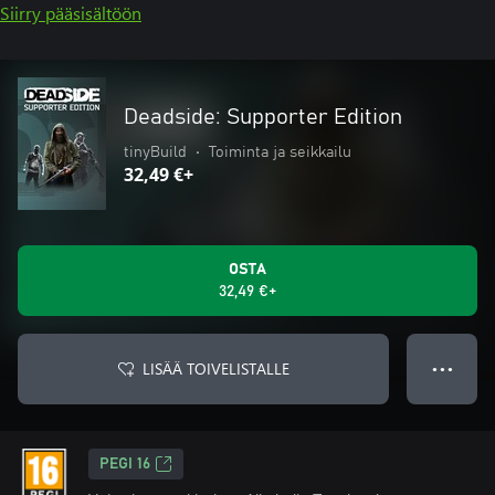
Siirry pääsisältöön
Deadside: Supporter Edition
tinyBuild
•
Toiminta ja seikkailu
32,49 €+
OSTA
32,49 €+
LISÄÄ TOIVELISTALLE
● ● ●
PEGI 16