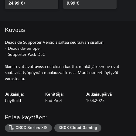
24,99 €+
9,99 €
Kuvaus
Deadside Supporter Versio sisältää seuraavan sisällön:
- Deadside-emopeli
- Supporter Pack DLC
Skinit ovat avattavissa ostoksen kautta, minkä jälkeen ne ovat
saatavilla työpöydän maalausvalikossa. Muut esineet löytyvät
varastosta.
Julkaisija:
Kehittäjä:
Julkaisupäivä
tinyBuild
Bad Pixel
10.4.2025
Pelaa käyttäen:
XBOX Series X|S
XBOX Cloud Gaming