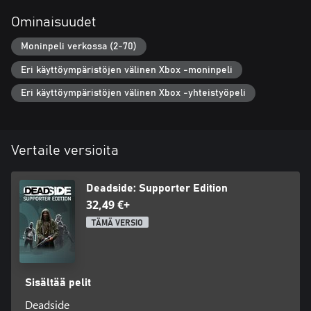
Ominaisuudet
Moninpeli verkossa (2-70)
Eri käyttöympäristöjen välinen Xbox -moninpeli
Eri käyttöympäristöjen välinen Xbox -yhteistyöpeli
Vertaile versioita
Deadside: Supporter Edition
32,49 €+
TÄMÄ VERSIO
Sisältää pelit
Deadside