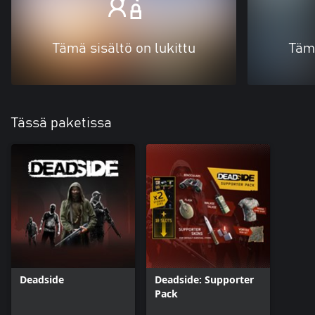
Tämä sisältö on lukittu
Tämä
Tässä paketissa
Deadside
Deadside: Supporter
Pack