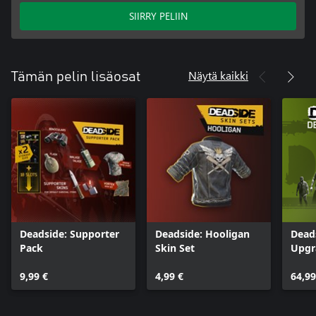
SIIRRY PELIIN
Näytä kaikki
Tämän pelin lisäosat
Deadside: Supporter
Deadside: Hooligan
Dead
Pack
Skin Set
Upgr
9,99 €
4,99 €
64,99