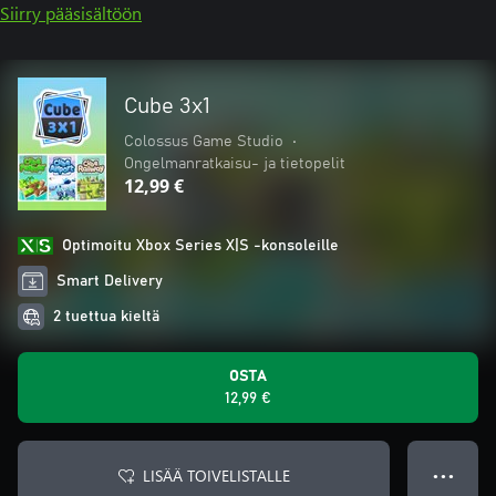
Siirry pääsisältöön
Cube 3x1
Colossus Game Studio
•
Ongelmanratkaisu- ja tietopelit
12,99 €
Optimoitu Xbox Series X|S -konsoleille
Smart Delivery
2 tuettua kieltä
OSTA
12,99 €
LISÄÄ TOIVELISTALLE
● ● ●