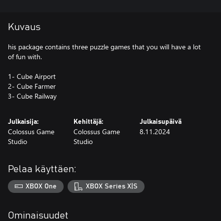
Kuvaus
his package contains three puzzle games that you will have a lot
of fun with.
1- Cube Airport
2- Cube Farmer
3- Cube Railway
Julkaisija:
Kehittäjä:
Julkaisupäivä
Colossus Game
Colossus Game
8.11.2024
Studio
Studio
Pelaa käyttäen:
XBOX One
XBOX Series X|S
Ominaisuudet