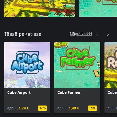
Näytä kaikki
Tässä paketissa
Cube Airport
Cube Farmer
Cube
4,99 €
1,74 €
4,99 €
1,49 €
4,99 
-65%
-70%