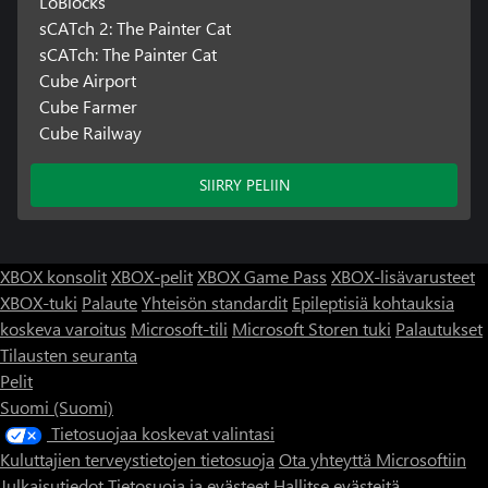
LoBlocks
sCATch 2: The Painter Cat
sCATch: The Painter Cat
Cube Airport
Cube Farmer
Cube Railway
SIIRRY PELIIN
XBOX konsolit
XBOX-pelit
XBOX Game Pass
XBOX-lisävarusteet
XBOX-tuki
Palaute
Yhteisön standardit
Epileptisiä kohtauksia
koskeva varoitus
Microsoft-tili
Microsoft Storen tuki
Palautukset
Tilausten seuranta
Pelit
Suomi (Suomi)
Tietosuojaa koskevat valintasi
Kuluttajien terveystietojen tietosuoja
Ota yhteyttä Microsoftiin
Julkaisutiedot
Tietosuoja ja evästeet
Hallitse evästeitä