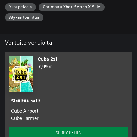
Yksi pelaaja
Optimoitu Xbox Series X|S:lle
Älykäs toimitus
Vertaile versioita
Cube 2x1
7,99 €
Sisältää pelit
Cube Airport
Cube Farmer
SIIRRY PELIIN