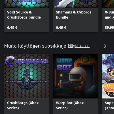
Void Source &
Shamans & Cyborgs
X-Bu
CrushBorgs bundle
bundle
and 
bund
6,49 €
6,49 €
39,99
Näytä kaikki
Muita käyttäjien suosikkeja
CrushBorgs (Xbox
Warp Bot (Xbox
Super
Series)
Series)
(Xbox