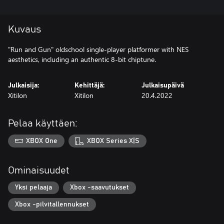
Kuvaus
"Run and Gun" oldschool single-player platformer with NES
aesthetics, including an authentic 8-bit chiptune.
Julkaisija:
Kehittäjä:
Julkaisupäivä
Xitilon
Xitilon
20.4.2022
Pelaa käyttäen:
XBOX One
XBOX Series X|S
Ominaisuudet
Yksi pelaaja
Xbox -saavutukset
Xbox -pilvitallennukset