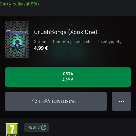
Siirry pääsisältöön
CrushBorgs (Xbox One)
Xitilon
•
Toiminta ja seikkailu
•
Tasohyppely
4,99 €
OSTA
4,99 €
LISÄÄ TOIVELISTALLE
● ● ●
PEGI 7