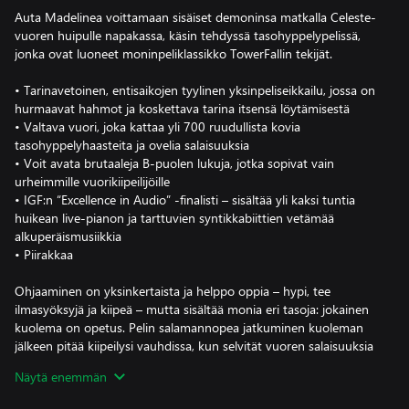
Auta Madelinea voittamaan sisäiset demoninsa matkalla Celeste-
vuoren huipulle napakassa, käsin tehdyssä tasohyppelypelissä,
jonka ovat luoneet moninpeliklassikko TowerFallin tekijät.
• Tarinavetoinen, entisaikojen tyylinen yksinpeliseikkailu, jossa on
hurmaavat hahmot ja koskettava tarina itsensä löytämisestä
• Valtava vuori, joka kattaa yli 700 ruudullista kovia
tasohyppelyhaasteita ja ovelia salaisuuksia
• Voit avata brutaaleja B-puolen lukuja, jotka sopivat vain
urheimmille vuorikiipeilijöille
• IGF:n “Excellence in Audio” -finalisti – sisältää yli kaksi tuntia
huikean live-pianon ja tarttuvien syntikkabiittien vetämää
alkuperäismusiikkia
• Piirakkaa
Ohjaaminen on yksinkertaista ja helppo oppia – hypi, tee
ilmasyöksyjä ja kiipeä – mutta sisältää monia eri tasoja: jokainen
kuolema on opetus. Pelin salamannopea jatkuminen kuoleman
jälkeen pitää kiipeilysi vauhdissa, kun selvität vuoren salaisuuksia
ja uhmaat sen monia vaaroja.
Näytä enemmän
Nyt sitä mennään, Madeline. Muista hengittää. Pystyt tähän.