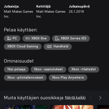
Julkaisija:
Kehittäjä:
Julkaisupäivä
Matt Makes Games
Matt Makes Games
26.1.2018
Inc.
Inc.
Pelaa käyttäen:
PC
XBOX One
XBOX Series X|S
XBOX Cloud Gaming
Handheld
Ominaisuudet
Yksi pelaaja
Xbox -saavutukset
Xbox -tilatiedot
Xbox -pilvitallennukset
Xbox Play Anywhere
Näytä kaikki
Muita käyttäjien suosikkeja