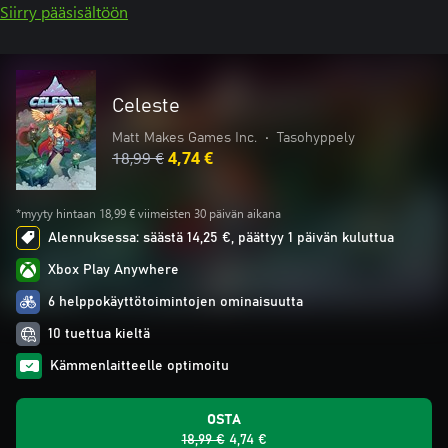
Siirry pääsisältöön
Celeste
Matt Makes Games Inc.
•
Tasohyppely
18,99 €
4,74 €
*myyty hintaan 18,99 € viimeisten 30 päivän aikana
Alennuksessa: säästä 14,25 €, päättyy 1 päivän kuluttua
Xbox Play Anywhere
6 helppokäyttötoimintojen ominaisuutta
10 tuettua kieltä
Kämmenlaitteelle optimoitu
OSTA
18,99 €
4,74 €