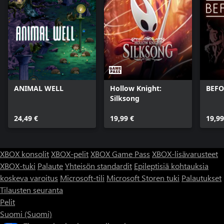
ANIMAL WELL
Hollow Knight:
BEFO
Silksong
24,49 €
19,99 €
19,99
XBOX konsolit
XBOX-pelit
XBOX Game Pass
XBOX-lisävarusteet
XBOX-tuki
Palaute
Yhteisön standardit
Epileptisiä kohtauksia
koskeva varoitus
Microsoft-tili
Microsoft Storen tuki
Palautukset
Tilausten seuranta
Pelit
Suomi (Suomi)