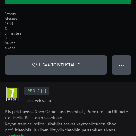
*myyty
hintaan
18,99
€
viimeisten
30
päivän
aikana
LISÄÄ TOIVELISTALLE
● ● ●
PEGI 7
Lievä väkivalta
Pilvipelattavissa Xbox Game Pass Essential-, Premium- tai Ultimate -
tilauksella. Pelin osto vaaditaan.
Käynnistämiesi pelien julkaisijat saavat käyttöoikeuden Xbox-
profiilitietoihiisi ja siihen liittyviin tietoihin pelaamisen aikana.
Lisätietoja