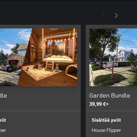
dle
Garden Bundle
39,99 €+
lit
Sisältää pelit
per
House Flipper