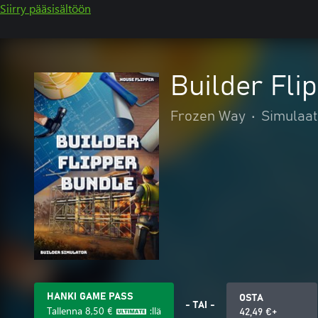
Siirry pääsisältöön
Builder Fli
Frozen Way
•
Simulaat
HANKI GAME PASS
OSTA
- TAI -
Tallenna
8,50 €
:llä
42,49 €+