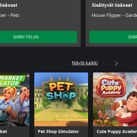
 lisäosat
Sisältyvät lisäosat
per - Pets
House Flipper - Gard
SIIRRY PELIIN
SIIR
Näytä kaikki
ket
Pet Shop Simulator
Cute Puppy Acade