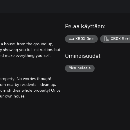
Pelaa käyttäen:
XBOX One
XBOX Seri
d a house, from the ground up,
y showing you full instruction, but
 and make everything yourself.
Ominaisuudet
Yksi pelaaja
 property. No worries though!
from nearby residents - clean up,
n furnish their whole property! Once
your own house.