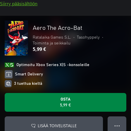
Siirry pääsisältöön
Aero The Acro-Bat
Ratalaika Games S.L.
•
Tasohyppely
•
Toiminta ja seikkailu
5,99 €
Optimoitu Xbox Series X|S -konsoleille
Smart Delivery
3 tuettua kieltä
OSTA
5,99 €
LISÄÄ TOIVELISTALLE
● ● ●