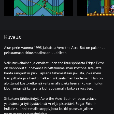
Kuvaus
Alun perin vuonna 1993 julkaistu Aero the Acro-Bat on palannut
pelastamaan sirkusmaailmaan uudelleen.
Vaikutusvaltainen ja omalaatuinen teollisuuspohatta Edgar Ektor
on vannonut tuhoavansa huvittelumaailman kostona siitä, että
häntä rangaistiin pikkulapsena tekemästään jekusta, joka meni
liian pitkälle ja aiheutti melkein sirkuseläimen kuoleman. Hän on
aloittanut kostoretkensä valtaamalla paikallisen sirkuksen hullun
klovnijenginsä kanssa ja kidnappaamalla koko sirkusväen.
Sirkuksen tähtiesiintyjä Aero the Acro-Batin on pelastettava
ystävänsä ja tyttöystävänsä Ariel ja pistettävä Edgar Ektorin
hullulle suunnitelmalle stoppi, jotta kaikki pääsevät jälleen
nauttimaan sirkusesityksistä!