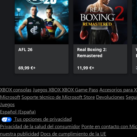
En serio, ¡EL ROSTER MÁS GRANDE JAMÁS VISTO!
¡Sed los mejores del ring con un montón de vuestras Superstars 
No es broma, ¡WWE 2K18 contiene el roster más completo de tod
brillantes Superstars de la WWE que jamás hayan pisado un ring!
AFL 26
Real Boxing 2:
Remastered
69,99 €+
11,99 €+
XBOX consolas
Juegos XBOX
XBOX Game Pass
Accesorios para
Microsoft
Soporte técnico de Microsoft Store
Devoluciones
Segu
Juegos
Español (España)
Tus opciones de privacidad
Privacidad de la salud del consumidor
Ponte en contacto con Mic
nuestra publicidad
Docs de cumplimiento de la UE