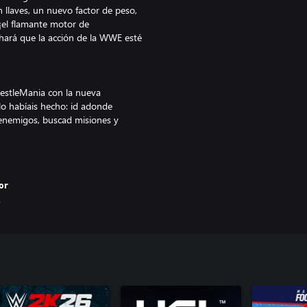
llaves, un nuevo factor de peso,
¡el flamante motor de
hará que la acción de la WWE esté
restleMania con la nueva
o habíais hecho: id adonde
 enemigos, buscad misiones y
WWE? ¡Disfrutad del nuevo Road to
or
 Mi JUGADOR y obtener
.
 un hueco en los eventos
de la WWE real, como los PPV.
e personalización aún más
ran sistema de creación también
ea una arena.