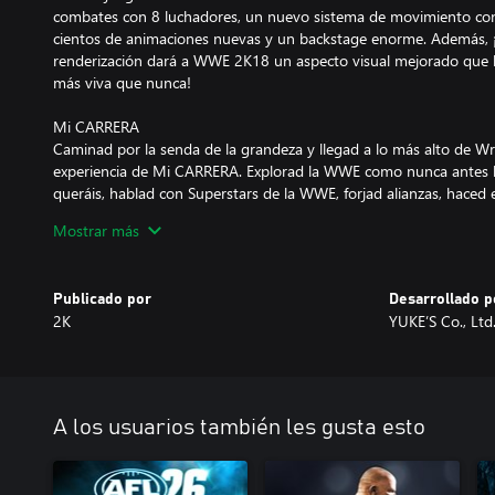
combates con 8 luchadores, un nuevo sistema de movimiento con 
cientos de animaciones nuevas y un backstage enorme. Además, 
renderización dará a WWE 2K18 un aspecto visual mejorado que 
más viva que nunca!
Mi CARRERA
Caminad por la senda de la grandeza y llegad a lo más alto de W
experiencia de Mi CARRERA. Explorad la WWE como nunca antes l
queráis, hablad con Superstars de la WWE, forjad alianzas, haced
cread vuestra propia estrategia para los próximos combates.
Mostrar más
Road to Glory
¿Podrá vuestro Mi Jugador formar parte del Hall of Fame de la 
Publicado por
Desarrollado p
Glory! Competid contra rivales en línea para mejorar a vuestro
2K
YUKE’S Co., Ltd
desbloqueables, potenciadores y mejoras con los que aseguraros
especiales que se celebrarán a la vez que los eventos especiales 
Sistema de creación dinámico
¡Personalizad la WWE como nunca antes con unas herramientas d
A los usuarios también les gusta esto
minuciosas y una nueva opción de combates personalizados! El g
ofrece más opciones para Crea una Superstar, Crea un vídeo y Cr