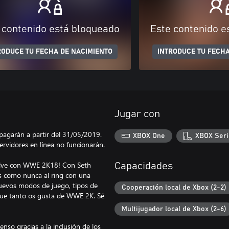
 contenido está bloqueado
Este contenido e
RODUCE TU FECHA DE NACIMIENTO
INTRODUCE TU FECHA
Jugar con
agarán a partir del 31/05/2019.
XBOX One
XBOX Seri
ervidores en línea no funcionarán.
uelve con WWE 2K18! Con Seth
Capacidades
 como nunca al ring con una
uevos modos de juego, tipos de
Cooperación local de Xbox (2-2)
 que tanto os gusta de WWE 2K. Sé
Multijugador local de Xbox (2-6)
nso gracias a la inclusión de los