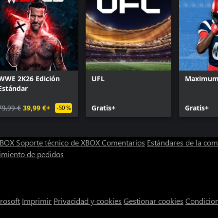
legendarias, de la WWE y de NXT!
os, con las mejores y más
WWE 2K26 Edición
UFL
Maximum 
Estándar
79,99 €
39,99 €+
Gratis+
Gratis+
-50 %
 XBOX
Soporte técnico de XBOX
Comentarios
Estándares de la co
imiento de pedidos
rosoft
Imprimir
Privacidad y cookies
Gestionar cookies
Condicio