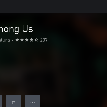
mong Us
ntura
•
207
● ● ●