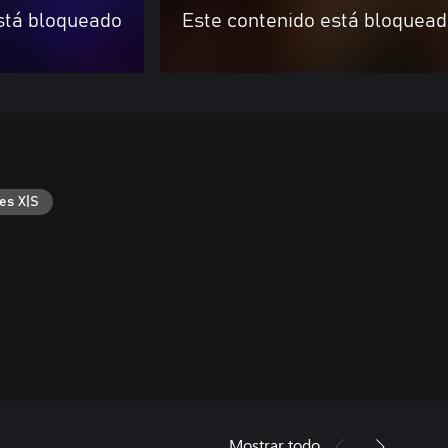
stá bloqueado
Este contenido está bloquea
es X|S
Mostrar todo