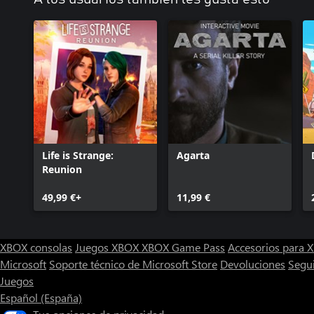
Life is Strange:
Agarta
Reunion
49,99 €+
11,99 €
XBOX consolas
Juegos XBOX
XBOX Game Pass
Accesorios para
Microsoft
Soporte técnico de Microsoft Store
Devoluciones
Segu
Juegos
Español (España)