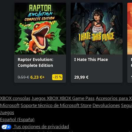
Raptor Evolution:
I Hate This Place
Complete Edition
9,59 €
6,23 €+
29,99 €
-35 %
XBOX consolas
Juegos XBOX
XBOX Game Pass
Accesorios para
Microsoft
Soporte técnico de Microsoft Store
Devoluciones
Segu
Juegos
Español (España)
Tus opciones de privacidad