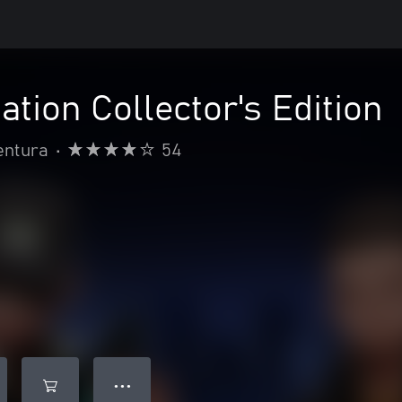
ation Collector's Edition
entura
•
54
● ● ●