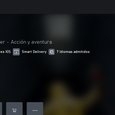
er
•
Acción y aventura
ies X|S
Smart Delivery
7 Idiomas admitidos
● ● ●