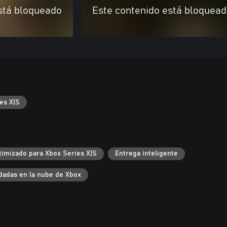
stá bloqueado
Este contenido está bloquea
es X|S
timizado para Xbox Series X|S
Entrega inteligente
dadas en la nube de Xbox