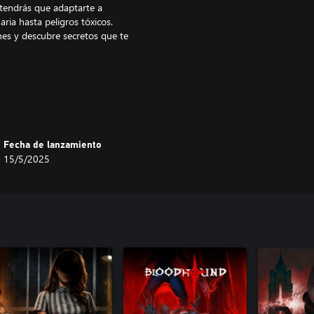
 tendrás que adaptarte a
ia hasta peligros tóxicos.
ones y descubre secretos que te
y opciones tácticas.
a decisión cuente.
eno de peligros.
Fecha de lanzamiento
etorcidos experimentos que se
15/5/2025
ción: ¿tienes lo que hay que tener