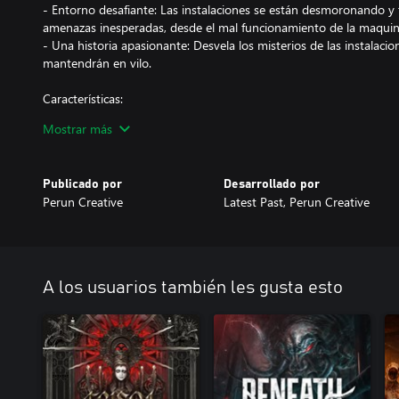
- Entorno desafiante: Las instalaciones se están desmoronando y
amenazas inesperadas, desde el mal funcionamiento de la maquinar
- Una historia apasionante: Desvela los misterios de las instalaci
mantendrán en vilo.
Características:
Mostrar más
- Mecánica FPS: Experimenta intensos tiroteos con diversas armas 
- Desafíos de supervivencia: Los recursos limitados hacen que cad
- Atmósfera oscura: Explora un deteriorado mundo subterráneo ll
Publicado por
Desarrollado por
- Historia intrigante: descubre la historia oculta de Kvark y los r
Perun Creative
Latest Past, Perun Creative
llevan a cabo entre sus muros.
Prepárate para sobrevivir. Kvark es una prueba para tu determina
para escapar de los horrores que te acechan?
A los usuarios también les gusta esto