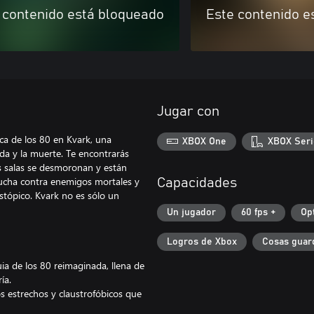
 contenido está bloqueado
Este contenido e
Jugar con
eca de los 80 en Kvark, una
XBOX One
XBOX Seri
ida y la muerte. Te encontrarás
s salas se desmoronan y están
 lucha contra enemigos mortales y
Capacidades
stópico. Kvark no es sólo un
Un jugador
60 fps +
Op
Logros de Xbox
Cosas guar
a de los 80 reimaginada, llena de
ía.
s estrechos y claustrofóbicos que