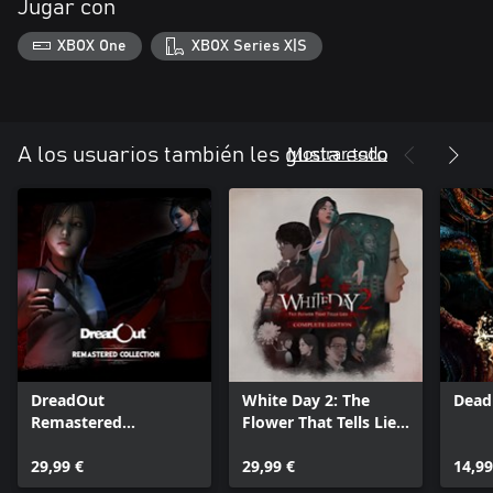
Jugar con
XBOX One
XBOX Series X|S
Mostrar todo
A los usuarios también les gusta esto
DreadOut
White Day 2: The
Dead
Remastered
Flower That Tells Lies
Collection
- Complete Edition
29,99 €
29,99 €
14,99