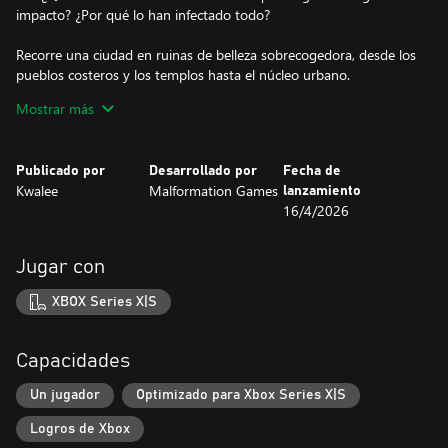
impacto? ¿Por qué lo han infectado todo?
Recorre una ciudad en ruinas de belleza sobrecogedora, desde los
pueblos costeros y los templos hasta el núcleo urbano.
Mostrar más
Defiéndete con toda clase de técnicas: dispara, apuñala, da
patadas y lucha como un soldado experto en armas de fuego y
artes marciales.
Publicado por
Desarrollado por
Fecha de
Kwalee
Malformation Games
lanzamiento
Perfecciona tus habilidades de combate y hazte con jugosas
16/4/2026
recompensas. Cuantas más bajas limpias consigas, más puntos
de genoma ganarás para poder mejorar tu equipo.
Jugar con
Lucha contra jefes monstruosos. Seo-Yeon no tiene ni idea de lo
brutales que pueden llegar a ser las mutaciones en el corazón de
XBOX Series X|S
la ciudad. Prepárate para cualquier cosa.
Revive la experiencia de los clásicos de supervivencia. «Ground
Capacidades
Zero» recupera la nostalgia de los títulos retro de terror con
cámaras fijas, escenarios prerrenderizados, rompecabezas, un
Un jugador
Optimizado para Xbox Series X|S
nivel de dificultad ajustable y controles opcionales de tipo tanque.
Logros de Xbox