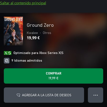
Saltar al contenido principal
Ground Zero
Kwalee
•
Otros
19,99 €
Optimizado para Xbox Series X|S
9 Idiomas admitidos
COMPRAR
19,99 €
AGREGAR A LA LISTA DE DESEOS
● ● ●