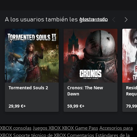
Colecciona objetos desbloqueables y contenido adicional: ropa
alternativa, más modos de juego y finales ocultos. ¿Podrás
encontrarlo todo?
Mostrar todo
A los usuarios también les gusta esto
Tormented Souls 2
Cronos: The New
Resid
Dawn
Requ
29,99 €+
59,99 €+
79,99
XBOX consolas
Juegos XBOX
XBOX Game Pass
Accesorios para
XBOX
Soporte técnico de XBOX
Comentarios
Estándares de la