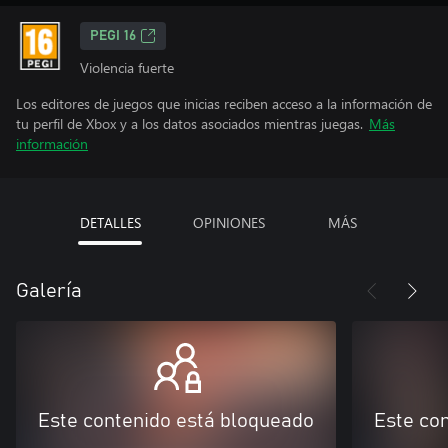
PEGI 16
Violencia fuerte
Los editores de juegos que inicias reciben acceso a la información de
tu perfil de Xbox y a los datos asociados mientras juegas.
Más
información
DETALLES
OPINIONES
MÁS
Galería
Este contenido está bloqueado
Este co