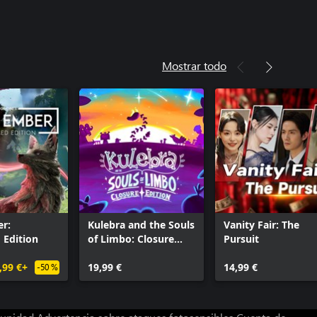
Mostrar todo
r:
Kulebra and the Souls
Vanity Fair: The
 Edition
of Limbo: Closure
Pursuit
Edition
,99 €+
19,99 €
14,99 €
-50 %