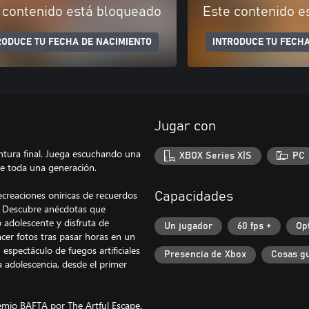
 contenido está bloqueado
Este contenido e
RODUCE TU FECHA DE NACIMIENTO
INTRODUCE TU FECHA
Jugar con
tura final. Juega escuchando una
XBOX Series X|S
PC
e toda una generación.
ecreaciones oníricas de recuerdos
Capacidades
o. Descubre anécdotas que
adolescente y disfruta de
Un jugador
60 fps +
Op
acer fotos tras pasar horas en un
spectáculo de fuegos artificiales
Presencia de Xbox
Cosas g
a adolescencia, desde el primer
mio BAFTA por The Artful Escape.