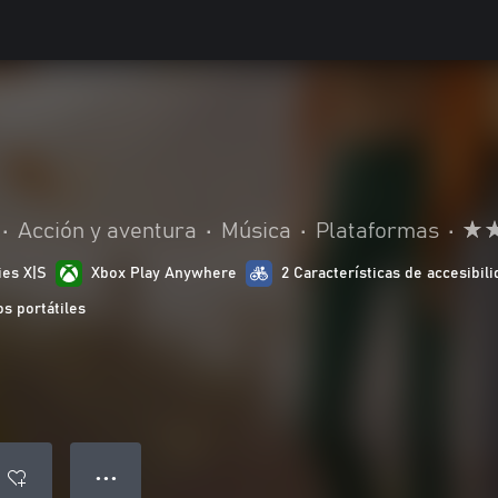
•
Acción y aventura
•
Música
•
Plataformas
•
ies X|S
Xbox Play Anywhere
2 Características de accesibil
s portátiles
● ● ●