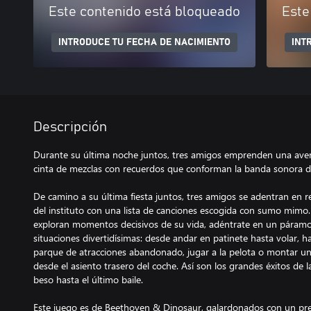
Este contenido está bloqueado
Este
INTRODUCE TU FECHA DE NACIMIENTO
INT
Descripción
Durante su última noche juntos, tres amigos emprenden una aven
cinta de mezclas con recuerdos que conforman la banda sonora d
De camino a su última fiesta juntos, tres amigos se adentran en r
del instituto con una lista de canciones escogida con sumo mim
exploran momentos decisivos de su vida, adéntrate en un páramo 
situaciones divertidísimas: desde andar en patinete hasta volar, h
parque de atracciones abandonado, jugar a la pelota o montar un e
desde el asiento trasero del coche. Así son los grandes éxitos de l
beso hasta el último baile.
Este juego es de Beethoven & Dinosaur, galardonados con un pre