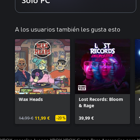
A los usuarios también les gusta esto
Wax Heads
Lost Records: Bloom
& Rage
14,99 €
11,99 €
39,99 €
-20 %