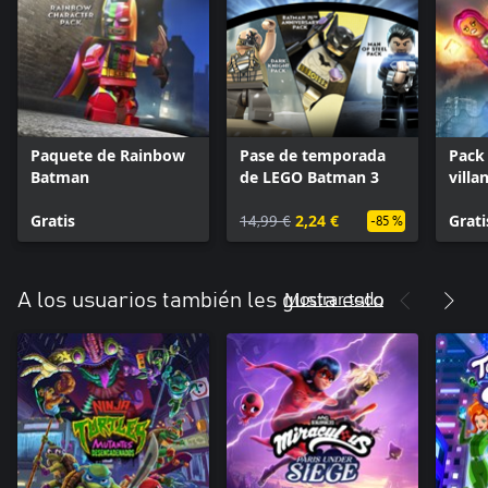
Paquete de Rainbow
Pase de temporada
Pack
Batman
de LEGO Batman 3
villa
Gratis
14,99 €
2,24 €
Grati
-85 %
Mostrar todo
A los usuarios también les gusta esto