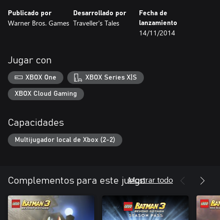
francés, italiano, alemán, español, danés, neerlandés, polaco,
Publicado por
Desarrollado por
Fecha de
portugués, ruso.
Warner Bros. Games
Traveller's Tales
lanzamiento
14/11/2014
Jugar con
XBOX One
XBOX Series X|S
XBOX Cloud Gaming
Capacidades
Multijugador local de Xbox (2-2)
Mostrar todo
Complementos para este juego