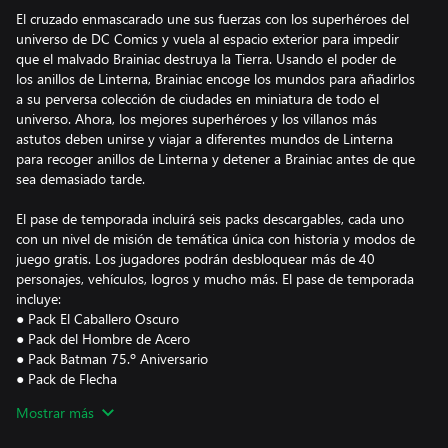
El cruzado enmascarado une sus fuerzas con los superhéroes del
universo de DC Comics y vuela al espacio exterior para impedir
que el malvado Brainiac destruya la Tierra. Usando el poder de
los anillos de Linterna, Brainiac encoge los mundos para añadirlos
a su perversa colección de ciudades en miniatura de todo el
universo. Ahora, los mejores superhéroes y los villanos más
astutos deben unirse y viajar a diferentes mundos de Linterna
para recoger anillos de Linterna y detener a Brainiac antes de que
sea demasiado tarde.
El pase de temporada incluirá seis packs descargables, cada uno
con un nivel de misión de temática única con historia y modos de
juego gratis. Los jugadores podrán desbloquear más de 40
personajes, vehículos, logros y mucho más. El pase de temporada
incluye:
● Pack El Caballero Oscuro
● Pack del Hombre de Acero
● Pack Batman 75.º Aniversario
● Pack de Flecha
● Acceso a 2 packs descargables adicionales
Mostrar más
La versión descargable de este juego es compatible con inglés,