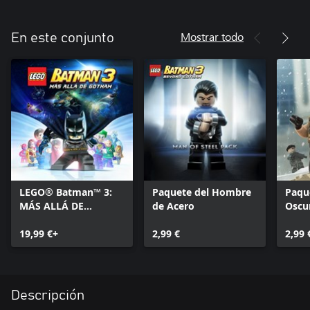
Mostrar todo
En este conjunto
LEGO® Batman™ 3:
Paquete del Hombre
Paque
MÁS ALLÁ DE
de Acero
Oscu
GOTHAM
19,99 €+
2,99 €
2,99 
Descripción