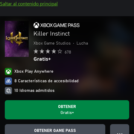
Saltar al contenido principal
Killer Instinct
Xbox Game Studios
•
Lucha
678
Gratis+
Xbox Play Anywhere
8 Características de accesibilidad
10 Idiomas admitidos
OBTENER
Gratis+
OBTENER GAME PASS
● ● ●