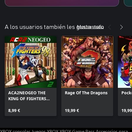
Mostrar todo
A los usuarios también les gusta esto
ACA2NEOGEO THE
Rage Of The Dragons
Pock
KING OF FIGHTERS
'98
8,99 €
19,99 €
19,99
XBOX consolas
Juegos XBOX
XBOX Game Pass
Accesorios para