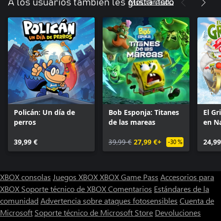
Mostrar todo
A los usuarios también les gusta esto
Policán: Un día de
Bob Esponja: Titanes
El Gr
perros
de las mareas
en Na
felic
39,99 €
39,99 €
27,99 €+
24,99
-30 %
XBOX consolas
Juegos XBOX
XBOX Game Pass
Accesorios para
XBOX
Soporte técnico de XBOX
Comentarios
Estándares de la
comunidad
Advertencia sobre ataques fotosensibles
Cuenta de
Microsoft
Soporte técnico de Microsoft Store
Devoluciones