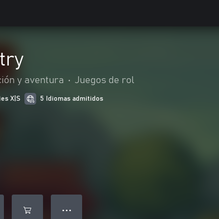
try
ión y aventura
•
Juegos de rol
ies X|S
5 Idiomas admitidos
● ● ●