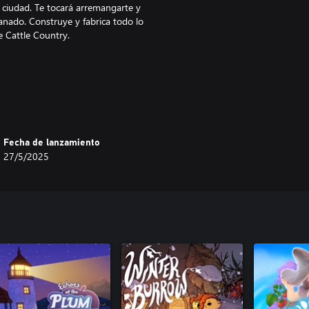
n ciudad. Te tocará arremangarte y
 ganado. Construye y fabrica todo lo
de Cattle Country.
a gente de por aquí es dura de
nen un corazón de oro que no
Fecha de lanzamiento
27/5/2025
ten cuidado con las siniestras
y a tu comunidad.