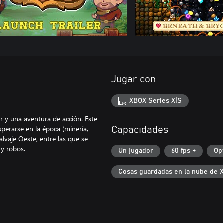
Jugar con
XBOX Series X|S
r y una aventura de acción. Este
sperarse en la época (minería,
Capacidades
alvaje Oeste, entre las que se
 y robos.
Un jugador
60 fps +
Op
Cosas guardadas en la nube de 