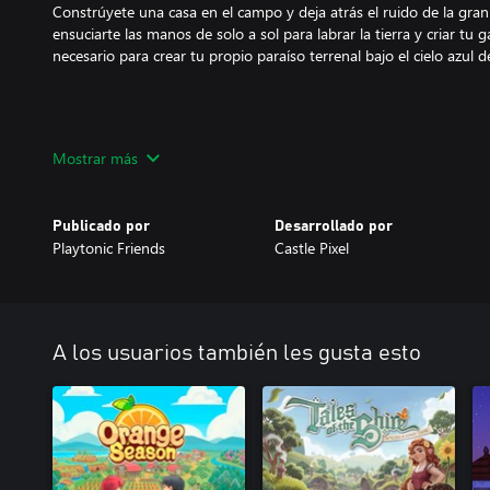
Constrúyete una casa en el campo y deja atrás el ruido de la gra
ensuciarte las manos de solo a sol para labrar la tierra y criar tu
necesario para crear tu propio paraíso terrenal bajo el cielo azul 
Comparte historias y convive con tus vecinos
Mostrar más
Conoce a la gente del pueblo, escucha sus historias y ayúdales. L
pelar... Y es que hay que serlo para sobrevivir. No obstante, tie
Publicado por
Desarrollado por
dudarán en abrirte, si te ganas su confianza.
Playtonic Friends
Castle Pixel
Cuidado con los bandidos
A los usuarios también les gusta esto
No todo el mundo en Cattle Country es amable y cariños, así que 
conspiraciones y los personajes sospechosos. Protege tu rancho 
Rodeos de romance