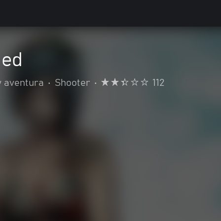
ded
y aventura
•
Shooter
•
112