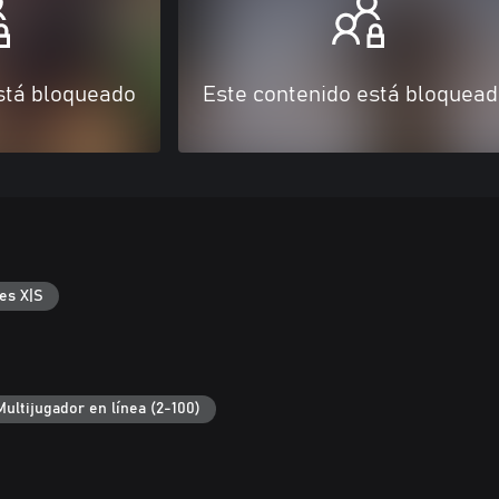
stá bloqueado
Este contenido está bloquea
es X|S
Multijugador en línea (2-100)