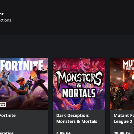
or
ctions
Fortnite
Dark Deception:
Mutant Fo
Monsters & Mortals
League 2
Gratis+
4,99 €+
29,99 €+