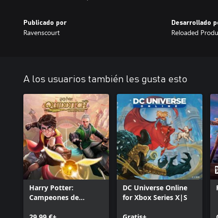
Publicado por
Desarrollado p
Ravenscourt
Reloaded Produ
A los usuarios también les gusta esto
Harry Potter:
DC Universe Online
Campeones de
for Xbox Series X|S
quidditch
29,99 €+
Gratis+