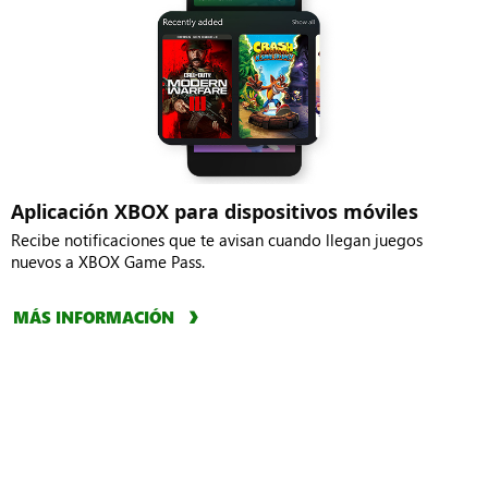
FixForce
RV There Yet?
Quarantine
Halo: Campaign
Zone: The Last
Evolved -
Check
Standard
Edition
Denshattack!
Brawlhalla