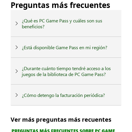
Zenless Zone
Far Cry® 6
Zero
1
2
3
...
30
Siguiente
20 juegos por página
Aprovecha PC Game Pass al
máximo