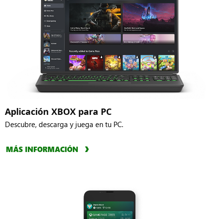
Expeditions
(Game Preview)
Avatar:
Beast of
Frontiers of
Reincarnation
Pandora
Tears of Metal
MAVRIX by
(Versión
Matt Jones
preliminar del
juego)