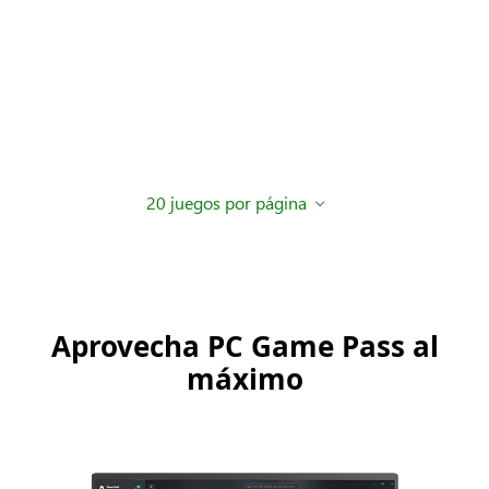
Buckshot
Hell is Us
Roulette
Fogpiercer
The Planet
Crafter
Mistfall Hunter
Corsair Cove
Ascend to
STARSEEKER:
ZERO
Astroneer