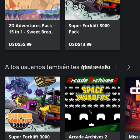
2D Adventures Pack -
Super Forklift 3000
15 in 1 - Sweet Bread
Pack
Games
USD$55.99
USD$13.99
Mostrar todo
A los usuarios también les gusta esto
Super Forklift 3000
Arcade Archives 2
Miss