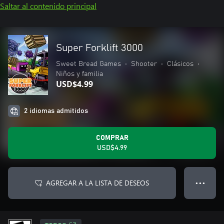
Saltar al contenido principal
Super Forklift 3000
Sweet Bread Games
•
Shooter
•
Clásicos
•
Niños y familia
USD$4.99
2 idiomas admitidos
COMPRAR
USD$4.99
AGREGAR A LA LISTA DE DESEOS
● ● ●