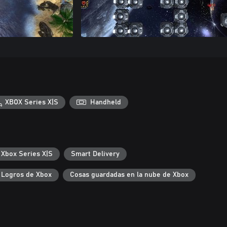
XBOX Series X|S
Handheld
 Xbox Series X|S
Smart Delivery
Logros de Xbox
Cosas guardadas en la nube de Xbox