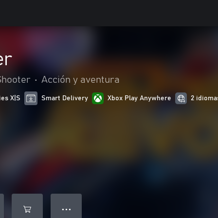
er
Shooter
•
Acción y aventura
ies X|S
Smart Delivery
Xbox Play Anywhere
2 idioma
● ● ●