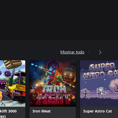
Mostrar todo
klift 3000
Iron Meat
Super Astro Cat
ies)