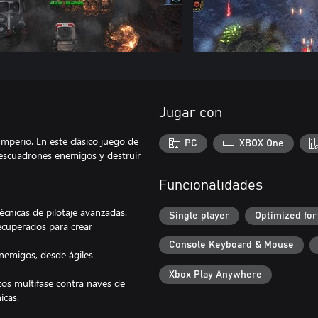
Jugar con
Imperio. En este clásico juego de
PC
XBOX One
s escuadrones enemigos y destruir
Funcionalidades
écnicas de pilotaje avanzadas.
Single player
Optimized for
cuperados para crear
Console Keyboard & Mouse
enemigos, desde ágiles
Xbox Play Anywhere
ntos multifase contra naves de
icas.