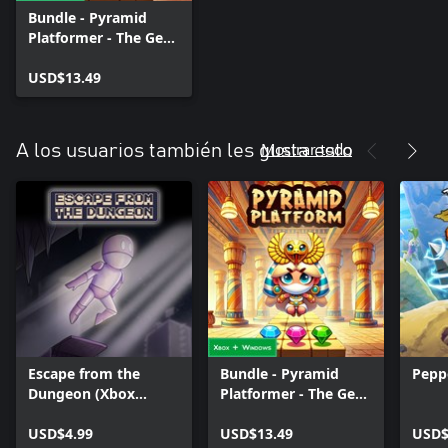
Bundle - Pyramid
Platformer - The Gem
Heist
USD$13.49
Mostrar todo
A los usuarios también les gusta esto
Escape from the
Bundle - Pyramid
Pepp
Dungeon (Xbox
Platformer - The Gem
Series)
Heist
USD$4.99
USD$13.49
USD$